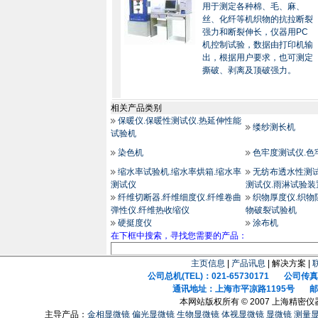
用于测定各种棉、毛、麻、
丝、化纤等机织物的抗拉断裂
强力和断裂伸长，仪器用PC
机控制试验，数据由打印机输
出，根据用户要求，也可测定
撕破、剥离及顶破强力。
相关产品类别
保暖仪.保暖性测试仪.热延伸性能
缕纱测长机
试验机
染色机
色牢度测试仪.色
缩水率试验机.缩水率烘箱.缩水率
无纺布透水性测试
测试仪
测试仪.雨淋试验装
纤维切断器.纤维细度仪.纤维卷曲
织物厚度仪.织物
弹性仪.纤维热收缩仪
物破裂试验机
硬挺度仪
涂布机
在下框中搜索，寻找您需要的产品：
主页信息
|
产品讯息
| 解决方案 |
公司总机(TEL)：021-65730171 公司传真(F
通讯地址：上海市平凉路1195号 邮政
本网站版权所有 © 2007 上海精密
主导产品：
金相显微镜
偏光显微镜
生物显微镜
体视显微镜
显微镜
测量