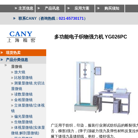
主页信息
产品讯息
应用方案
购买须知
联系CANY（咨询热线：
021-65730171
）
多功能电子织物强力机 YG026PC
纺织仪器
>>
纺织仪器
>>
纤维长度分析仪.纤维比电阻仪
现货热卖
产品分类信息
显微镜
放大镜
比较显微镜
测量显微镜.光切法
显微镜
读数显微镜
金相显微镜
立体显微镜/立体视
镜
偏光显微镜
生物显微镜
广泛用于纺织，印染，服装行业测试纺织品的断裂强
体视显微镜(实体显
舌，梯形
)
强力，
(
弹子
)
顶破力强力及弹性材料反复拉
微镜.解剖显微镜)
腋下缝强力及缝纫线，单纱，缕纱强力。