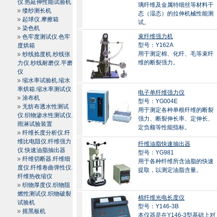
仪.热延伸性能试验机
璃纤维及金属特细丝等材料干
缕纱测长机
态（湿态）的拉伸机械性能测
起球仪.摩擦箱
试。
染色机
束纤维强力机
色牢度测试仪.色牢
型号：Y162A
度烘箱
用于测定棉、化纤、毛等束纤
纱线捻度机.纱线张
维的断裂强力。
力仪.纱线耐磨仪.平磨
仪
缩水率试验机.缩水
率烘箱.缩水率测试仪
电子单纤维强力仪
涂布机
型号：YG004E
无纺布透水性测试
用于测定各种单根纤维的断裂
仪.织物渗水性测试仪.
强力、断裂伸长率、定伸长、
雨淋试验装置
定负额等性能指标。
纤维长度分析仪.纤
维比电阻仪.纤维强力
纤维油脂快速抽出器
仪.快速油脂抽出器
型号：YG981
纤维切断器.纤维细
用于各种纤维所含油脂的快速
度仪.纤维卷曲弹性仪.
提取，以测定油脂含量。
纤维热收缩仪
织物厚度仪.织物阻
燃性测试仪.织物破裂
棉纤维光电长度仪
试验机
型号：Y146-3B
摇黑板机
本仪器是在Y146-3型基础上对