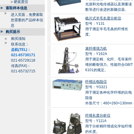
硬挺度仪
光源和光电传感器以及测量读
索取样本信息
数等进行改进的新颖仪器。
进入页面，免费索取
梳片式羊毛长度分析仪
您需要的产品样本信
型号：Y131
息
用于测定羊毛毛条的纤维长
购买提示
度。
购买须知
联系信息：
束纤维强力机
总机(TEL)：
型号：Y162A
021-65730171
用于测定棉、化纤、毛等束纤
021-65729118
维的断裂强力。性能符合GB/T
传真(FAX)：
6101的规定。
021-65732715
纤维比电阻仪
型号：YG321
用于测定各种化学纤维的比电
阻值
外形尺寸：460×260×130mm
纤维长度分析仪
型号：Y111A
用于分析棉纤维或化学短纤维
的长度。