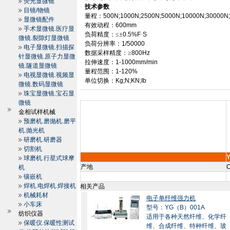
荧光显微镜
技术参数
目镜/物镜
量程：
500N;1000N;2500N;5000N;10000N;30000N
显微镜配件
有效动程：
600mm
手术显微镜.医疗显
负荷精度：≤±
0.5%F
·
S
微镜.裂隙灯显微镜
负荷分辨率：
1/50000
电子显微镜.扫描探
数据采样精度：≥
800Hz
针显微镜.原子力显微
拉伸速度：
1
-1000mm
/min
镜.隧道显微镜
量程范围：
1-120%
电视显微镜.视频显
单位切换：
Kg;N;KN;Ib
微镜.数码显微镜
珠宝显微镜.宝石显
微镜
金相试样机械
预磨机.磨抛机.磨平
机.抛光机
研磨机.研磨器
切割机
球磨机.行星式球摩
产地
C
机
镶嵌机
焊机.电焊机.焊接机
相关产品
机械耗材
电子单纤维强力机
小车床
型号：YG（B）001A
纺织仪器
适用于各种天然纤维、化学纤
保暖仪.保暖性测试
维、合成纤维、特种纤维、玻