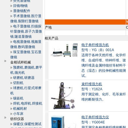
荧光显微镜
目镜/物镜
显微镜配件
手术显微镜.医疗显
微镜.裂隙灯显微镜
电子显微镜.扫描探
产地
C
针显微镜.原子力显微
镜.隧道显微镜
相关产品
电视显微镜.视频显
电子单纤维强力机
微镜.数码显微镜
型号：YG（B）001A
珠宝显微镜.宝石显
适用于各种天然纤维、化学纤
微镜
维、合成纤维、特种纤维、玻
金相试样机械
璃纤维及金属特细丝等材料干
预磨机.磨抛机.磨平
态（湿态）的拉伸机械性能测
机.抛光机
试。
研磨机.研磨器
切割机
束纤维强力机
球磨机.行星式球摩
型号：Y162A
机
用于测定棉、化纤、毛等束纤
镶嵌机
维的断裂强力。
焊机.电焊机.焊接机
机械耗材
小车床
电子单纤维强力仪
纺织仪器
型号：YG004E
保暖仪.保暖性测试
用于测定各种单根纤维的断裂