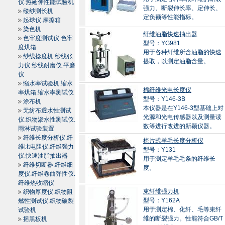
仪.热延伸性能试验机
强力、断裂伸长率、定伸长、
缕纱测长机
定负额等性能指标。
起球仪.摩擦箱
染色机
纤维油脂快速抽出器
色牢度测试仪.色牢
型号：YG981
度烘箱
用于各种纤维所含油脂的快速
纱线捻度机.纱线张
提取，以测定油脂含量。
力仪.纱线耐磨仪.平磨
仪
缩水率试验机.缩水
棉纤维光电长度仪
率烘箱.缩水率测试仪
型号：Y146-3B
涂布机
本仪器是在Y146-3型基础上对
无纺布透水性测试
光源和光电传感器以及测量读
仪.织物渗水性测试仪.
数等进行改进的新颖仪器。
雨淋试验装置
纤维长度分析仪.纤
梳片式羊毛长度分析仪
维比电阻仪.纤维强力
型号：Y131
仪.快速油脂抽出器
用于测定羊毛毛条的纤维长
纤维切断器.纤维细
度。
度仪.纤维卷曲弹性仪.
纤维热收缩仪
束纤维强力机
织物厚度仪.织物阻
型号：Y162A
燃性测试仪.织物破裂
用于测定棉、化纤、毛等束纤
试验机
维的断裂强力。性能符合GB/T
摇黑板机