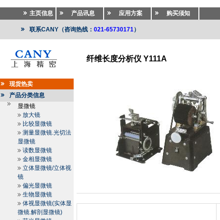
主页信息
产品讯息
应用方案
购买须知
联系CANY（咨询热线：
021-65730171
）
纤维长度分析仪 Y111A
纺织仪器
>>
纺织仪器
>>
纤维长度分析仪.纤维比电阻仪
现货热卖
产品分类信息
显微镜
放大镜
比较显微镜
测量显微镜.光切法
显微镜
读数显微镜
金相显微镜
立体显微镜/立体视
镜
偏光显微镜
生物显微镜
体视显微镜(实体显
微镜.解剖显微镜)