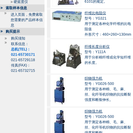
6101的规定。
硬挺度仪
索取样本信息
纤维比电阻仪
进入页面，免费索取
型号：YG321
您需要的产品样本信
用于测定各种化学纤维的比电
息
阻值
购买提示
外形尺寸：460×260×130mm
购买须知
联系信息：
纤维长度分析仪
总机(TEL)：
型号：Y111A
021-65730171
用于分析棉纤维或化学短纤维
021-65729118
的长度。
传真(FAX)：
021-65732715
织物强力机
型号：YG026-500
用于测定各种棉、毛、麻、
丝、化纤等机织物的抗拉断裂
强度和断裂伸长。
织物强力机
型号：YG026-500
用于测定各种棉、毛、麻、
丝、化纤等机织物的抗拉断裂
强度和断裂