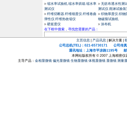
缩水率试验机.缩水率烘箱.缩水率
无纺布透水性测试
测试仪
测试仪.雨淋试验装
纤维切断器.纤维细度仪.纤维卷曲
织物厚度仪.织物
弹性仪.纤维热收缩仪
物破裂试验机
硬挺度仪
涂布机
在下框中搜索，寻找您需要的产品：
主页信息
|
产品讯息
| 解决方案 |
公司总机(TEL)：021-65730171 公司传真(F
通讯地址：上海市平凉路1195号 邮政
本网站版权所有 © 2007 上海精密
主导产品：
金相显微镜
偏光显微镜
生物显微镜
体视显微镜
显微镜
测量