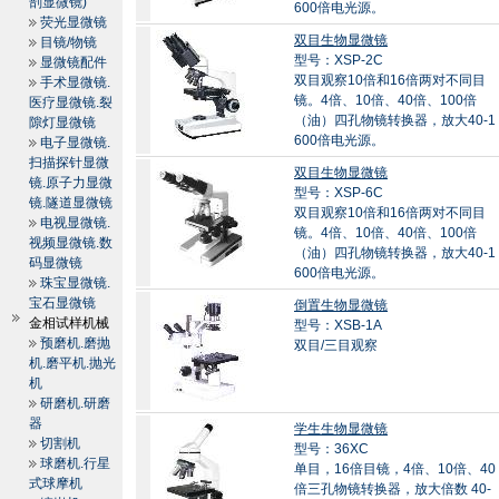
剖显微镜)
600倍电光源。
荧光显微镜
双目生物显微镜
目镜/物镜
型号：XSP-2C
显微镜配件
双目观察10倍和16倍两对不同目
手术显微镜.
镜。4倍、10倍、40倍、100倍
医疗显微镜.裂
（油）四孔物镜转换器，放大40-1
隙灯显微镜
600倍电光源。
电子显微镜.
扫描探针显微
双目生物显微镜
镜.原子力显微
型号：XSP-6C
镜.隧道显微镜
双目观察10倍和16倍两对不同目
电视显微镜.
镜。4倍、10倍、40倍、100倍
视频显微镜.数
（油）四孔物镜转换器，放大40-1
码显微镜
600倍电光源。
珠宝显微镜.
宝石显微镜
倒置生物显微镜
金相试样机械
型号：XSB-1A
预磨机.磨抛
双目/三目观察
机.磨平机.抛光
机
研磨机.研磨
器
学生生物显微镜
切割机
型号：36XC
球磨机.行星
单目，16倍目镜，4倍、10倍、40
式球摩机
倍三孔物镜转换器，放大倍数 40-