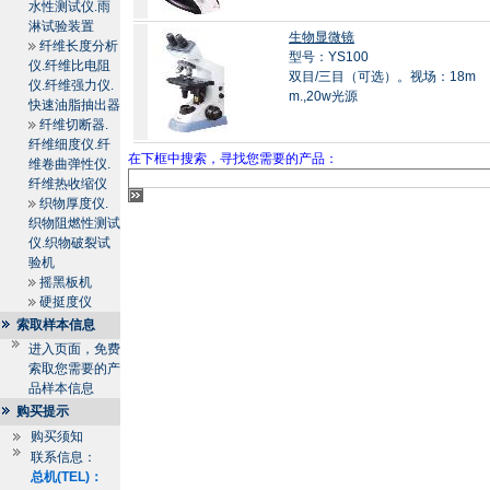
水性测试仪.雨
淋试验装置
生物显微镜
纤维长度分析
型号：YS100
仪.纤维比电阻
双目/三目（可选）。视场：18m
仪.纤维强力仪.
m.,20w光源
快速油脂抽出器
纤维切断器.
纤维细度仪.纤
在下框中搜索，寻找您需要的产品：
维卷曲弹性仪.
纤维热收缩仪
织物厚度仪.
织物阻燃性测试
仪.织物破裂试
验机
摇黑板机
硬挺度仪
索取样本信息
进入页面，免费
索取您需要的产
品样本信息
购买提示
购买须知
联系信息：
总机(TEL)：