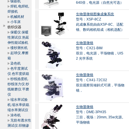
镶嵌机
640倍，电光源（自然光可选）
焊机.电焊机.
焊接机
生物显微镜图像成像系统
机械耗材
型号：XSP-8CZ
小车床
此成像系统由由XSP-8C、适配
纺织仪器
镜、数码相机组成（相机选配）
保暖仪.保暖
性测试仪.热延
伸性能试验机
生物显微镜
缕纱测长机
型号：CX21-BIM
起球仪.摩擦
双目，电光源，平场物镜，UIS
箱
2 光学系统
染色机
色牢度测试
仪.色牢度烘箱
生物显微镜
纱线捻度机.
型号：CX41-72C02
纱线张力仪.纱
双目观察筒倾斜式可调，平场物
线耐磨仪.平磨
镜，
仪
缩水率试验
机.缩水率烘箱.
生物显微镜
缩水率测试仪
型号：DME-3PH35
涂布机
三目，视场：20mm, 35w光源。
无纺布透水性
平场物镜
测试仪.织物渗