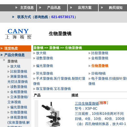
主页信息
产品讯息
应用方案
购买须知
联系方式（咨询热线：
021-65730171
）
生物显微镜
显微镜
>>
显微镜
>>
生物显微镜
现货热卖
放大镜
比较显微镜
产品分类信息
读数显微镜
金相显微镜
显微镜
偏光显微镜
生物显微镜
放大镜
比较显微镜
荧光显微镜
目镜/物镜
测量显微镜.
手术显微镜.医疗显微镜.裂隙灯显
电子显微镜.扫描探针显
光切法显微镜
微镜
微镜
读数显微镜
珠宝显微镜.宝石显微镜
金相显微镜
产品
描述
立体显微镜/
立体视镜
三目生物显微镜
偏光显微镜
型号：XSP-8C
生物显微镜
三目观察，10倍和16倍两对不同
体视显微镜
目镜。4倍、10倍、40倍、100倍
(实体显微镜.解
（油）四孔物镜转换器，放大40-1