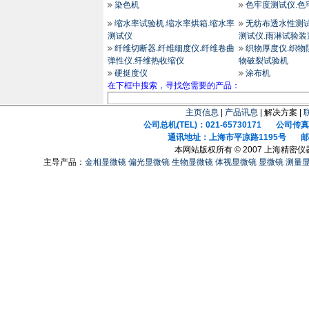
染色机
色牢度测试仪.色
缩水率试验机.缩水率烘箱.缩水率
无纺布透水性测试
测试仪
测试仪.雨淋试验装
纤维切断器.纤维细度仪.纤维卷曲
织物厚度仪.织物
弹性仪.纤维热收缩仪
物破裂试验机
硬挺度仪
涂布机
在下框中搜索，寻找您需要的产品：
主页信息
|
产品讯息
| 解决方案 |
公司总机(TEL)：021-65730171 公司传真(F
通讯地址：上海市平凉路1195号 邮政
本网站版权所有 © 2007 上海精密
主导产品：
金相显微镜
偏光显微镜
生物显微镜
体视显微镜
显微镜
测量