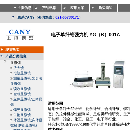
主页信息
产品讯息
应用方案
购买须知
联系CANY（咨询热线：
021-65730171
）
电子单纤维强力机 YG（B）001A
纺织仪器
>>
纺织仪器
>>
纤维长度分析仪.纤维比电阻仪
现货热卖
产品分类信息
显微镜
放大镜
比较显微镜
测量显微镜.光切法
显微镜
读数显微镜
金相显微镜
立体显微镜/立体视
适用范围
镜
适用于各种天然纤维、化学纤维、合成纤维、特
偏光显微镜
态）的拉伸机械性能测试。是各类纤维研究、生
生物显微镜
于纺织、冶金、化工、轻工、电子等行业。
体视显微镜(实体显
符合标准
GB/T9997-1988
化学纤维单纤维断裂强
微镜.解剖显微镜)
技术特性