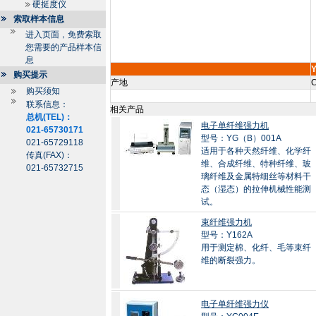
硬挺度仪
索取样本信息
进入页面，免费索取
您需要的产品样本信
息
购买提示
产地
C
购买须知
联系信息：
相关产品
总机(TEL)：
电子单纤维强力机
021-65730171
型号：YG（B）001A
021-65729118
适用于各种天然纤维、化学纤
传真(FAX)：
维、合成纤维、特种纤维、玻
021-65732715
璃纤维及金属特细丝等材料干
态（湿态）的拉伸机械性能测
试。
束纤维强力机
型号：Y162A
用于测定棉、化纤、毛等束纤
维的断裂强力。
电子单纤维强力仪