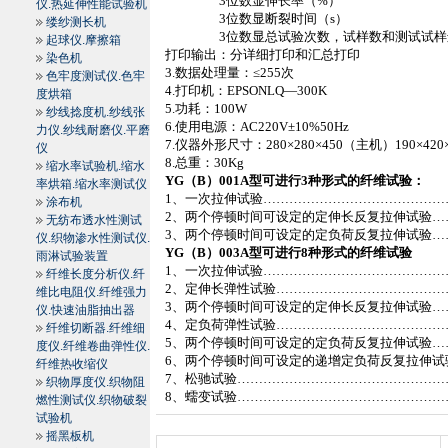
3
位数显伸长率（
%
）
仪.热延伸性能试验机
3
位数显断裂时间（
s
）
缕纱测长机
3
位数显总试验次数，试样数和测试试样
起球仪.摩擦箱
打印输出：分详细打印和汇总打印
染色机
3.
数据处理量：
≤255
次
色牢度测试仪.色牢
4.
打印机：
EPSONLQ—300K
度烘箱
5.
功耗：
100W
纱线捻度机.纱线张
6.
使用电源：
AC220V±10%50Hz
力仪.纱线耐磨仪.平磨
7.
仪器外形尺寸：
280×280×450
（主机）
190×420
仪
8.
总重：
30Kg
缩水率试验机.缩水
YG
（
B
）
001A
型可进行
3
种形式的纤维试验：
率烘箱.缩水率测试仪
1
、一次拉伸试验
……………………………………
涂布机
2
、两个停顿时间可设定的定伸长反复拉伸试验
…
无纺布透水性测试
3
、两个停顿时间可设定的定负荷反复拉伸试验
…
仪.织物渗水性测试仪.
YG
（
B
）
003A
型可进行
8
种形式的纤维试验
雨淋试验装置
1
、一次拉伸试验
……………………………………
纤维长度分析仪.纤
2
、定伸长弹性试验
…………………………………
维比电阻仪.纤维强力
3
、两个停顿时间可设定的定伸长反复拉伸试验
…
仪.快速油脂抽出器
4
、定负荷弹性试验
…………………………………
纤维切断器.纤维细
5
、两个停顿时间可设定的定负荷反复拉伸试验
…
度仪.纤维卷曲弹性仪.
6
、两个停顿时间可设定的递增定负荷反复拉伸试
纤维热收缩仪
7
、松驰试验
…………………………………………
织物厚度仪.织物阻
8
、蠕变试验
…………………………………………
燃性测试仪.织物破裂
试验机
摇黑板机