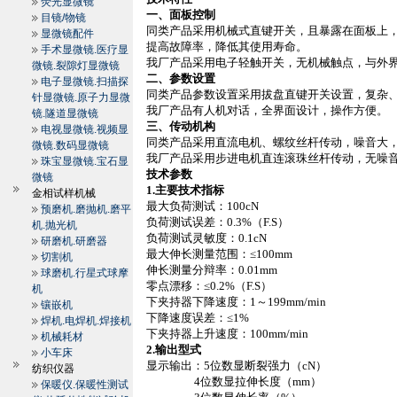
荧光显微镜
一、面板控制
目镜/物镜
同类产品采用机械式直键开关，且暴露在面板上
显微镜配件
提高故障率，降低其使用寿命。
手术显微镜.医疗显
我厂产品采用电子轻触开关，无机械触点，与外
微镜.裂隙灯显微镜
二、参数设置
电子显微镜.扫描探
同类产品参数设置采用拔盘直键开关设置，复杂
针显微镜.原子力显微
我厂产品有人机对话，全界面设计，操作方便。
镜.隧道显微镜
三、传动机构
电视显微镜.视频显
同类产品采用直流电机、螺纹丝杆传动，噪音大
微镜.数码显微镜
我厂产品采用步进电机直连滚珠丝杆传动，无噪
珠宝显微镜.宝石显
技术参数
微镜
1.
主要技术指标
金相试样机械
最大负荷测试：
100cN
预磨机.磨抛机.磨平
负荷测试误差：
0.3%
（
F.S
）
机.抛光机
负荷测试灵敏度：
0.1cN
研磨机.研磨器
最大伸长测量范围：≤
100mm
切割机
伸长测量分辩率：
0.01mm
球磨机.行星式球摩
零点漂移：≤
0.2%
（
F.S
）
机
下夹持器下降速度：
1
～
199mm/min
镶嵌机
下降速度误差：≤
1%
焊机.电焊机.焊接机
下夹持器上升速度：
100mm
/min
机械耗材
2.
输出型式
小车床
显示输出：
5
位数显断裂强力（
cN
）
纺织仪器
4
位数显拉伸长度（
mm
）
保暖仪.保暖性测试