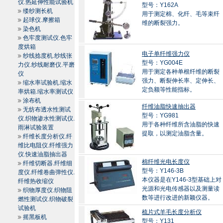
仪.热延伸性能试验机
型号：Y162A
缕纱测长机
用于测定棉、化纤、毛等束纤
起球仪.摩擦箱
维的断裂强力。
染色机
色牢度测试仪.色牢
度烘箱
电子单纤维强力仪
纱线捻度机.纱线张
型号：YG004E
力仪.纱线耐磨仪.平磨
用于测定各种单根纤维的断裂
仪
强力、断裂伸长率、定伸长、
缩水率试验机.缩水
定负额等性能指标。
率烘箱.缩水率测试仪
涂布机
纤维油脂快速抽出器
无纺布透水性测试
型号：YG981
仪.织物渗水性测试仪.
用于各种纤维所含油脂的快速
雨淋试验装置
提取，以测定油脂含量。
纤维长度分析仪.纤
维比电阻仪.纤维强力
仪.快速油脂抽出器
棉纤维光电长度仪
纤维切断器.纤维细
型号：Y146-3B
度仪.纤维卷曲弹性仪.
本仪器是在Y146-3型基础上对
纤维热收缩仪
光源和光电传感器以及测量读
织物厚度仪.织物阻
数等进行改进的新颖仪器。
燃性测试仪.织物破裂
试验机
梳片式羊毛长度分析仪
摇黑板机
型号：Y131