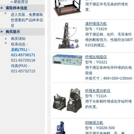
硬挺度仪
用于测定羊毛毛条的纤维长
索取样本信息
度。
进入页面，免费索取
您需要的产品样本信
束纤维强力机
息
型号：Y162A
购买提示
用于测定棉、化纤、毛等束纤
购买须知
维的断裂强力。性能符合GB/T
联系信息：
6101的规定。
总机(TEL)：
021-65730171
纤维比电阻仪
021-65729118
型号：YG321
传真(FAX)：
用于测定各种化学纤维的比电
021-65732715
阻值
外形尺寸：460×260×130mm
纤维长度分析仪
型号：Y111A
用于分析棉纤维或化学短纤维
的长度。
织物强力机
型号：YG026-500
用于测定各种棉、毛、麻、