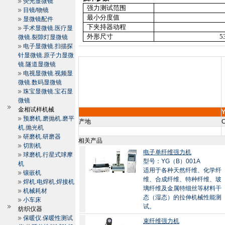
荧光显微镜
强力测试范围
目镜/物镜
最小分度值
显微镜配件
下夹持器动程
手术显微镜.医疗显
外形尺寸
5
微镜.裂隙灯显微镜
电子显微镜.扫描探
针显微镜.原子力显微
镜.隧道显微镜
电视显微镜.视频显
微镜.数码显微镜
珠宝显微镜.宝石显
微镜
金相试样机械
预磨机.磨抛机.磨平
产地
C
机.抛光机
研磨机.研磨器
相关产品
切割机
电子单纤维强力机
球磨机.行星式球摩
型号：YG（B）001A
机
适用于各种天然纤维、化学纤
镶嵌机
维、合成纤维、特种纤维、玻
焊机.电焊机.焊接机
璃纤维及金属特细丝等材料干
机械耗材
态（湿态）的拉伸机械性能测
小车床
试。
纺织仪器
保暖仪.保暖性测试
束纤维强力机