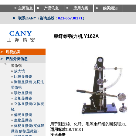
主页信息
产品讯息
应用方案
购买须知
联系CANY（咨询热线：
021-65730171
）
束纤维强力机 Y162A
纺织仪器
>>
纺织仪器
>>
纤维长度分析仪.纤维比电阻仪
现货热卖
产品分类信息
显微镜
放大镜
比较显微镜
测量显微镜.光切法
显微镜
读数显微镜
金相显微镜
立体显微镜/立体视
镜
偏光显微镜
生物显微镜
用于测定棉、化纤、毛等束纤维的断裂强力。
体视显微镜(实体显
适用标准
GB/T6101
微镜.解剖显微镜)
技术参数