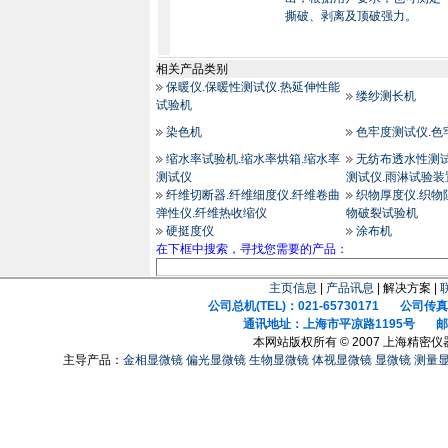
撕破、剥离及顶破强力。
相关产品类别
保暖仪.保暖性测试仪.热延伸性能
缕纱测长机
试验机
染色机
色牢度测试仪.色
缩水率试验机.缩水率烘箱.缩水率
无纺布透水性测试
测试仪
测试仪.雨淋试验装
纤维切断器.纤维细度仪.纤维卷曲
织物厚度仪.织物
弹性仪.纤维热收缩仪
物破裂试验机
硬挺度仪
涂布机
在下框中搜索，寻找您需要的产品：
主页信息
|
产品讯息
| 解决方案 |
公司总机(TEL)：021-65730171 公司传真(F
通讯地址：上海市平凉路1195号 邮政
本网站版权所有 © 2007 上海精密
主导产品：
金相显微镜
偏光显微镜
生物显微镜
体视显微镜
显微镜
测量