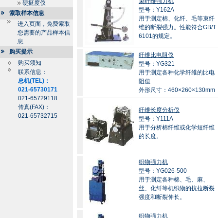
束纤维强力机
硬挺度仪
型号：Y162A
索取样本信息
用于测定棉、化纤、毛等束纤
进入页面，免费索取
维的断裂强力。性能符合GB/T
您需要的产品样本信
6101的规定。
息
购买提示
纤维比电阻仪
购买须知
型号：YG321
联系信息：
用于测定各种化学纤维的比电
总机(TEL)：
阻值
021-65730171
外形尺寸：460×260×130mm
021-65729118
传真(FAX)：
纤维长度分析仪
021-65732715
型号：Y111A
用于分析棉纤维或化学短纤维
的长度。
织物强力机
型号：YG026-500
用于测定各种棉、毛、麻、
丝、化纤等机织物的抗拉断裂
强度和断裂伸长。
织物强力机