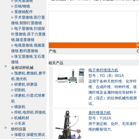
荧光显微镜
目镜/物镜
显微镜配件
手术显微镜.医疗显
微镜.裂隙灯显微镜
电子显微镜.扫描探
针显微镜.原子力显微
镜.隧道显微镜
电视显微镜.视频显
微镜.数码显微镜
产地
C
珠宝显微镜.宝石显
微镜
相关产品
金相试样机械
电子单纤维强力机
预磨机.磨抛机.磨平
型号：YG（B）001A
机.抛光机
适用于各种天然纤维、化学纤
研磨机.研磨器
维、合成纤维、特种纤维、玻
切割机
璃纤维及金属特细丝等材料干
球磨机.行星式球摩
态（湿态）的拉伸机械性能测
机
试。
镶嵌机
焊机.电焊机.焊接机
束纤维强力机
机械耗材
型号：Y162A
小车床
用于测定棉、化纤、毛等束纤
纺织仪器
维的断裂强力。
保暖仪.保暖性测试