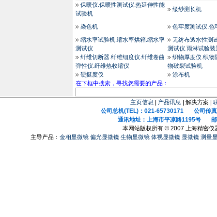
保暖仪.保暖性测试仪.热延伸性能
缕纱测长机
试验机
染色机
色牢度测试仪.色
缩水率试验机.缩水率烘箱.缩水率
无纺布透水性测试
测试仪
测试仪.雨淋试验装
纤维切断器.纤维细度仪.纤维卷曲
织物厚度仪.织物
弹性仪.纤维热收缩仪
物破裂试验机
硬挺度仪
涂布机
在下框中搜索，寻找您需要的产品：
主页信息
|
产品讯息
| 解决方案 |
公司总机(TEL)：021-65730171 公司传真(F
通讯地址：上海市平凉路1195号 邮政
本网站版权所有 © 2007 上海精密
主导产品：
金相显微镜
偏光显微镜
生物显微镜
体视显微镜
显微镜
测量