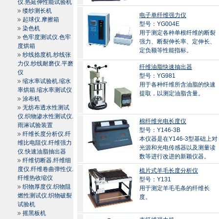
仪.热延伸性能试验机
缕纱测长机
电子单纤维强力仪
起球仪.摩擦箱
型号：YG004E
染色机
用于测定各种单根纤维的断裂
色牢度测试仪.色牢
强力、断裂伸长率、定伸长、
度烘箱
定负额等性能指标。
纱线捻度机.纱线张
力仪.纱线耐磨仪.平磨
纤维油脂快速抽出器
仪
型号：YG981
缩水率试验机.缩水
用于各种纤维所含油脂的快速
率烘箱.缩水率测试仪
提取，以测定油脂含量。
涂布机
无纺布透水性测试
仪.织物渗水性测试仪.
棉纤维光电长度仪
雨淋试验装置
型号：Y146-3B
纤维长度分析仪.纤
本仪器是在Y146-3型基础上对
维比电阻仪.纤维强力
光源和光电传感器以及测量读
仪.快速油脂抽出器
数等进行改进的新颖仪器。
纤维切断器.纤维细
度仪.纤维卷曲弹性仪.
梳片式羊毛长度分析仪
纤维热收缩仪
型号：Y131
织物厚度仪.织物阻
用于测定羊毛毛条的纤维长
燃性测试仪.织物破裂
度。
试验机
摇黑板机