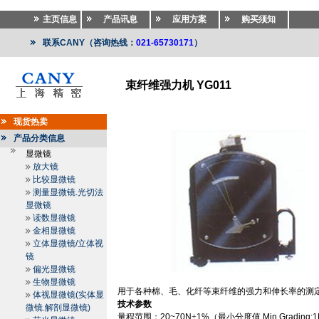
主页信息
产品讯息
应用方案
购买须知
联系CANY（咨询热线：
021-65730171
）
束纤维强力机 YG011
纺织仪器
>>
纺织仪器
>>
纤维长度分析仪.纤维比电阻仪
现货热卖
产品分类信息
显微镜
放大镜
比较显微镜
测量显微镜.光切法
显微镜
读数显微镜
金相显微镜
立体显微镜/立体视
镜
偏光显微镜
生物显微镜
用于各种棉、毛、化纤等束纤维的强力和伸长率的测
体视显微镜(实体显
技术参数
微镜.解剖显微镜)
量程范围：
20~70N
±
1%
（最小分度值
Min.Grading: