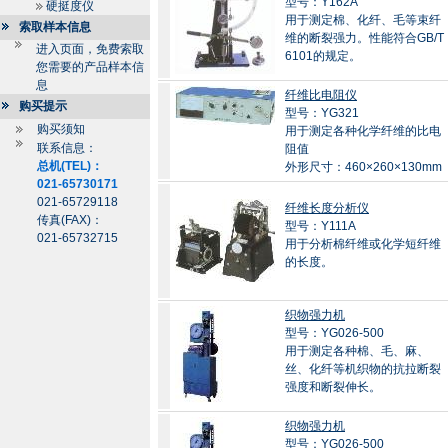
型号：Y162A
硬挺度仪
用于测定棉、化纤、毛等束纤
索取样本信息
维的断裂强力。性能符合GB/T
进入页面，免费索取
6101的规定。
您需要的产品样本信
息
纤维比电阻仪
购买提示
型号：YG321
购买须知
用于测定各种化学纤维的比电
联系信息：
阻值
总机(TEL)：
外形尺寸：460×260×130mm
021-65730171
021-65729118
纤维长度分析仪
传真(FAX)：
型号：Y111A
021-65732715
用于分析棉纤维或化学短纤维
的长度。
织物强力机
型号：YG026-500
用于测定各种棉、毛、麻、
丝、化纤等机织物的抗拉断裂
强度和断裂伸长。
织物强力机
型号：YG026-500