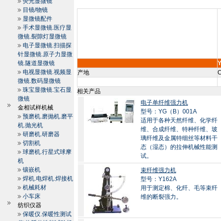
荧光显微镜
目镜/物镜
显微镜配件
手术显微镜.医疗显
微镜.裂隙灯显微镜
电子显微镜.扫描探
针显微镜.原子力显微
镜.隧道显微镜
电视显微镜.视频显
产地
C
微镜.数码显微镜
珠宝显微镜.宝石显
相关产品
微镜
电子单纤维强力机
金相试样机械
型号：YG（B）001A
预磨机.磨抛机.磨平
适用于各种天然纤维、化学纤
机.抛光机
维、合成纤维、特种纤维、玻
研磨机.研磨器
璃纤维及金属特细丝等材料干
切割机
态（湿态）的拉伸机械性能测
球磨机.行星式球摩
试。
机
镶嵌机
束纤维强力机
焊机.电焊机.焊接机
型号：Y162A
机械耗材
用于测定棉、化纤、毛等束纤
小车床
维的断裂强力。
纺织仪器
保暖仪.保暖性测试