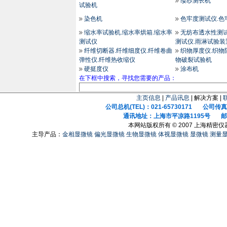
缕纱测长机
试验机
染色机
色牢度测试仪.色
缩水率试验机.缩水率烘箱.缩水率
无纺布透水性测试
测试仪
测试仪.雨淋试验装
纤维切断器.纤维细度仪.纤维卷曲
织物厚度仪.织物
弹性仪.纤维热收缩仪
物破裂试验机
硬挺度仪
涂布机
在下框中搜索，寻找您需要的产品：
主页信息
|
产品讯息
| 解决方案 |
公司总机(TEL)：021-65730171 公司传真(F
通讯地址：上海市平凉路1195号 邮政
本网站版权所有 © 2007 上海精密
主导产品：
金相显微镜
偏光显微镜
生物显微镜
体视显微镜
显微镜
测量