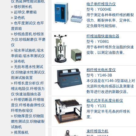
仪.热延伸性能试验机
电子单纤维强力仪
缕纱测长机
型号：YG004E
起球仪.摩擦箱
用于测定各种单根纤维的断裂
染色机
强力、断裂伸长率、定伸长、
色牢度测试仪.色牢
定负额等性能指标。
度烘箱
纱线捻度机.纱线张
纤维油脂快速抽出器
力仪.纱线耐磨仪.平磨
型号：YG981
仪
用于各种纤维所含油脂的快速
缩水率试验机.缩水
提取，以测定油脂含量。
率烘箱.缩水率测试仪
涂布机
无纺布透水性测试
棉纤维光电长度仪
仪.织物渗水性测试仪.
型号：Y146-3B
雨淋试验装置
本仪器是在Y146-3型基础上对
纤维长度分析仪.纤
光源和光电传感器以及测量读
维比电阻仪.纤维强力
数等进行改进的新颖仪器。
仪.快速油脂抽出器
纤维切断器.纤维细
梳片式羊毛长度分析仪
度仪.纤维卷曲弹性仪.
型号：Y131
纤维热收缩仪
用于测定羊毛毛条的纤维长
织物厚度仪.织物阻
度。
燃性测试仪.织物破裂
试验机
束纤维强力机
摇黑板机