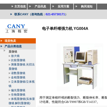
主页信息
产品讯息
应用方案
购买须知
联系CANY（咨询热线：
021-65730171
）
电子单纤维强力机 YG004A
纺织仪器
>>
纺织仪器
>>
纤维长度分析仪.纤维比电阻仪
现货热卖
产品分类信息
显微镜
放大镜
比较显微镜
测量显微镜.光切法
显微镜
读数显微镜
金相显微镜
立体显微镜/立体视
镜
偏光显微镜
生物显微镜
用于测定单根纤维的断裂强力、断裂伸长率、断
体视显微镜(实体显
计结果。性能符合
GB/T9997
和
GB/T14337
。
微镜.解剖显微镜)