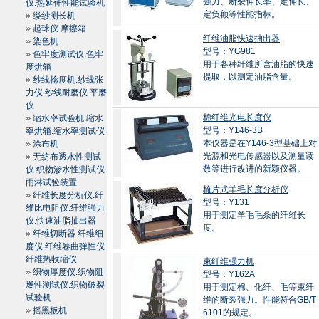
强力、断裂伸长率、定伸长、
仪.热延伸性能试验机
定负额等性能指标。
缕纱测长机
起球仪.摩擦箱
纤维油脂快速抽出器
染色机
型号：YG981
色牢度测试仪.色牢
用于各种纤维所含油脂的快速
度烘箱
提取，以测定油脂含量。
纱线捻度机.纱线张
力仪.纱线耐磨仪.平磨
仪
棉纤维光电长度仪
缩水率试验机.缩水
型号：Y146-3B
率烘箱.缩水率测试仪
本仪器是在Y146-3型基础上对
涂布机
光源和光电传感器以及测量读
无纺布透水性测试
数等进行改进的新颖仪器。
仪.织物渗水性测试仪.
雨淋试验装置
梳片式羊毛长度分析仪
纤维长度分析仪.纤
型号：Y131
维比电阻仪.纤维强力
用于测定羊毛毛条的纤维长
仪.快速油脂抽出器
度。
纤维切断器.纤维细
度仪.纤维卷曲弹性仪.
纤维热收缩仪
束纤维强力机
织物厚度仪.织物阻
型号：Y162A
燃性测试仪.织物破裂
用于测定棉、化纤、毛等束纤
试验机
维的断裂强力。性能符合GB/T
摇黑板机
6101的规定。