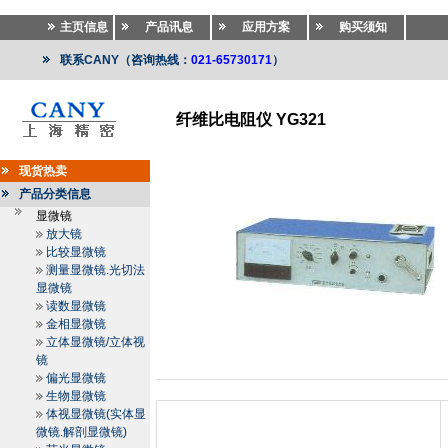
主页信息
产品讯息
应用方案
购买须知
联系CANY（咨询热线：
021-65730171
）
纤维比电阻仪 YG321
纺织仪器
>>
纺织仪器
>>
纤维长度分析仪.纤维比电阻仪
现货热卖
产品分类信息
显微镜
放大镜
比较显微镜
测量显微镜.光切法
显微镜
读数显微镜
金相显微镜
立体显微镜/立体视
镜
偏光显微镜
生物显微镜
体视显微镜(实体显
微镜.解剖显微镜)