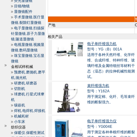
荧光显微镜
目镜/物镜
显微镜配件
手术显微镜.医疗显
微镜.裂隙灯显微镜
产地
C
电子显微镜.扫描探
针显微镜.原子力显微
相关产品
镜.隧道显微镜
电子单纤维强力机
电视显微镜.视频显
型号：YG（B）001A
微镜.数码显微镜
适用于各种天然纤维、化学纤
珠宝显微镜.宝石显
维、合成纤维、特种纤维、玻
微镜
璃纤维及金属特细丝等材料干
金相试样机械
态（湿态）的拉伸机械性能测
预磨机.磨抛机.磨平
试。
机.抛光机
研磨机.研磨器
束纤维强力机
切割机
型号：Y162A
球磨机.行星式球摩
用于测定棉、化纤、毛等束纤
机
维的断裂强力。
镶嵌机
焊机.电焊机.焊接机
机械耗材
电子单纤维强力仪
小车床
型号：YG004E
纺织仪器
用于测定各种单根纤维的断裂
保暖仪.保暖性测试