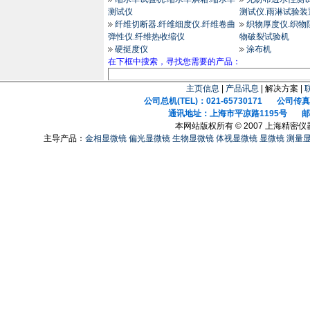
测试仪
测试仪.雨淋试验装
纤维切断器.纤维细度仪.纤维卷曲
织物厚度仪.织物
弹性仪.纤维热收缩仪
物破裂试验机
硬挺度仪
涂布机
在下框中搜索，寻找您需要的产品：
主页信息
|
产品讯息
| 解决方案 |
公司总机(TEL)：021-65730171 公司传真(F
通讯地址：上海市平凉路1195号 邮政
本网站版权所有 © 2007 上海精密
主导产品：
金相显微镜
偏光显微镜
生物显微镜
体视显微镜
显微镜
测量