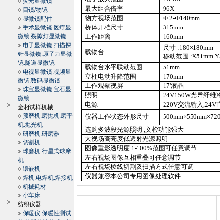
荧光显微镜
最大组合倍率
96X
目镜/物镜
物方视场范围
Ф
2-
Ф
140mm
显微镜配件
桥体开档尺寸
315mm
手术显微镜.医疗显
微镜.裂隙灯显微镜
工作距离
160mm
电子显微镜.扫描探
尺寸
:180
×
180mm
载物台
针显微镜.原子力显微
移动范围
:X
51mm
Y
镜.隧道显微镜
载物台水平联动范围
51mm
电视显微镜.视频显
立柱电动升降范围
170mm
微镜.数码显微镜
工作观察视屏
17'
液晶
珠宝显微镜.宝石显
照明
24V150W
光导纤维
微镜
电源
220V
交流输入
,24V
金相试样机械
预磨机.磨抛机.磨平
仪器工作状态外形尺寸
500mm
×
550mm
×
72
机.抛光机
选购多波段光源照明
,
文检功能强大
研磨机.研磨器
大视场高亮度低透射光源照明
切割机
图像重影透明度
1-100%
范围可任意调节
球磨机.行星式球摩
左右视场图像互相重叠可任意调节
机
左右视场棱线切割及扫描方式任意可调
镶嵌机
仪器兼容本公司专用图像处理软件
焊机.电焊机.焊接机
机械耗材
小车床
纺织仪器
保暖仪.保暖性测试