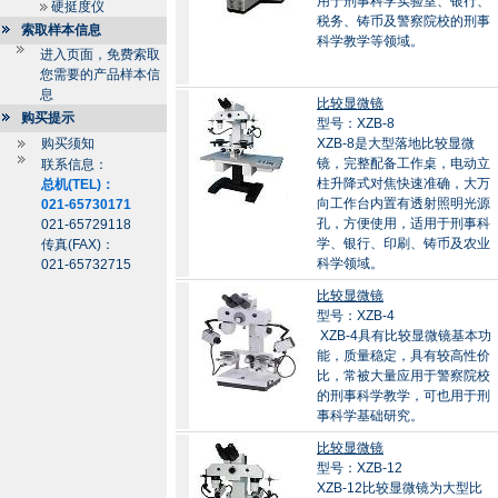
用于刑事科学实验室、银行、
硬挺度仪
税务、铸币及警察院校的刑事
索取样本信息
科学教学等领域。
进入页面，免费索取
您需要的产品样本信
息
比较显微镜
购买提示
型号：XZB-8
购买须知
XZB-8是大型落地比较显微
镜，完整配备工作桌，电动立
联系信息：
柱升降式对焦快速准确，大万
总机(TEL)：
向工作台内置有透射照明光源
021-65730171
孔，方便使用，适用于刑事科
021-65729118
学、银行、印刷、铸币及农业
传真(FAX)：
科学领域。
021-65732715
比较显微镜
型号：XZB-4
XZB-4具有比较显微镜基本功
能，质量稳定，具有较高性价
比，常被大量应用于警察院校
的刑事科学教学，可也用于刑
事科学基础研究。
比较显微镜
型号：XZB-12
XZB-12比较显微镜为大型比