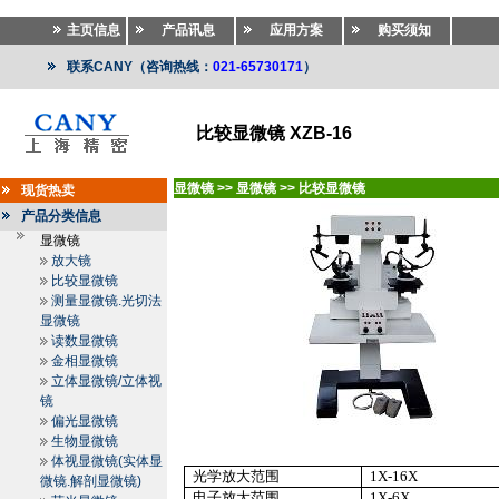
主页信息
产品讯息
应用方案
购买须知
联系CANY（咨询热线：
021-65730171
）
比较显微镜 XZB-16
显微镜
>>
显微镜
>>
比较显微镜
现货热卖
产品分类信息
显微镜
放大镜
比较显微镜
测量显微镜.光切法
显微镜
读数显微镜
金相显微镜
立体显微镜/立体视
镜
偏光显微镜
生物显微镜
体视显微镜(实体显
光学放大范围
1X-16X
微镜.解剖显微镜)
电子放大范围
1X-6X