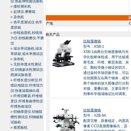
仪.热延伸性能试验机
缕纱测长机
起球仪.摩擦箱
染色机
X
色牢度测试仪.色牢
产地
C
度烘箱
纱线捻度机.纱线张
相关产品
力仪.纱线耐磨仪.平磨
比较显微镜
仪
型号：XSB-1
缩水率试验机.缩水
XSB-1由两台生物显微镜与光
率烘箱.缩水率测试仪
学比较桥体组成，用于比较观
涂布机
察毛发、纤维、断层表面、灰
无纺布透水性测试
尘、颗粒等微小物证的切片。
仪.织物渗水性测试仪.
通过旋转市场切换手轮，可以
雨淋试验装置
分别观察左右两个物体，或对
纤维长度分析仪.纤
两个物体的放大图像进行分割
维比电阻仪.纤维强力
对接，重叠比较。主要应用于
仪.快速油脂抽出器
刑事科学领域物证比对调查。
纤维切断器.纤维细
度仪.纤维卷曲弹性仪.
纤维热收缩仪
比较显微镜
织物厚度仪.织物阻
型号：XZB-9A
燃性测试仪.织物破裂
配置完整，质量稳定，内置高
试验机
像素 CCD直接图像输出，适
摇黑板机