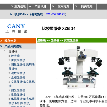
主页信息
产品讯息
应用方案
购买须知
联系CANY（咨询热线：
021-65730171
）
比较显微镜 XZB-14
显微镜
>>
显微镜
>>
比较显微镜
现货热卖
产品分类信息
显微镜
放大镜
比较显微镜
测量显微镜.光切法
显微镜
读数显微镜
金相显微镜
立体显微镜/立体视
镜
偏光显微镜
生物显微镜
XZB-14
集成多项技术，内置
300
万高像素
CC
体视显微镜(实体显
软件，使用更加方便。适用于专业刑事科学实验
微镜.解剖显微镜)
究领域。