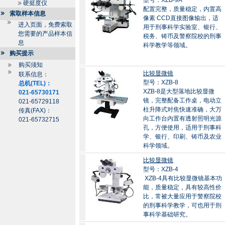
型号：XZB-9A
硬挺度仪
配置完整，质量稳定，内置高
索取样本信息
像素 CCD直接图像输出，适
进入页面，免费索取
用于刑事科学实验室、银行、
您需要的产品样本信
税务、铸币及警察院校的刑事
息
科学教学等领域。
购买提示
购买须知
比较显微镜
联系信息：
型号：XZB-8
总机(TEL)：
XZB-8是大型落地比较显微
021-65730171
镜，完整配备工作桌，电动立
021-65729118
柱升降式对焦快速准确，大万
传真(FAX)：
向工作台内置有透射照明光源
021-65732715
孔，方便使用，适用于刑事科
学、银行、印刷、铸币及农业
科学领域。
比较显微镜
型号：XZB-4
XZB-4具有比较显微镜基本功
能，质量稳定，具有较高性价
比，常被大量应用于警察院校
的刑事科学教学，可也用于刑
事科学基础研究。