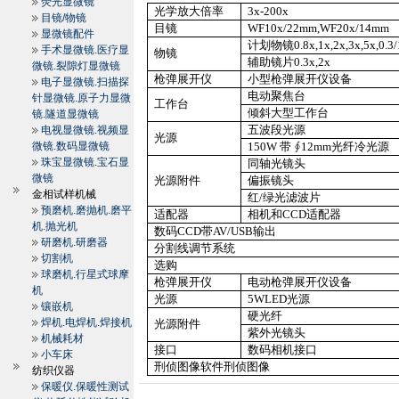
荧光显微镜
光学放大倍率
3x-200x
目镜/物镜
目镜
WF10x/
22mm
,WF20x/
14mm
显微镜配件
计划物镜
0.8x,1x,2x,3x,5x,0.3
手术显微镜.医疗显
物镜
辅助镜片
0.3x,2x
微镜.裂隙灯显微镜
枪弹展开仪
小型枪弹展开仪设备
电子显微镜.扫描探
电动聚焦台
针显微镜.原子力显微
工作台
倾斜大型工作台
镜.隧道显微镜
五波段光源
电视显微镜.视频显
光源
微镜.数码显微镜
150W
带 ∮
12mm
光纤冷光源
珠宝显微镜.宝石显
同轴光镜头
微镜
光源附件
偏振镜头
金相试样机械
红
/
绿光滤波片
预磨机.磨抛机.磨平
适配器
相机和
CCD
适配器
机.抛光机
数码
CCD
带
AV/USB
输出
研磨机.研磨器
分割线调节系统
切割机
选购
球磨机.行星式球摩
枪弹展开仪
电动枪弹展开仪设备
机
光源
5WLED
光源
镶嵌机
硬光纤
焊机.电焊机.焊接机
光源附件
紫外光镜头
机械耗材
接口
数码相机接口
小车床
刑侦图像软件刑侦图像
纺织仪器
保暖仪.保暖性测试