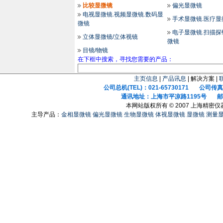
比较显微镜
偏光显微镜
电视显微镜.视频显微镜.数码显
手术显微镜.医疗显
微镜
电子显微镜.扫描探
立体显微镜/立体视镜
微镜
目镜/物镜
在下框中搜索，寻找您需要的产品：
主页信息
|
产品讯息
| 解决方案 |
公司总机(TEL)：021-65730171 公司传真(F
通讯地址：上海市平凉路1195号 邮政
本网站版权所有 © 2007 上海精密
主导产品：
金相显微镜
偏光显微镜
生物显微镜
体视显微镜
显微镜
测量