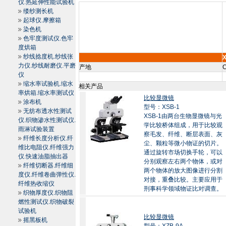
仪.热延伸性能试验机
缕纱测长机
起球仪.摩擦箱
染色机
色牢度测试仪.色牢
度烘箱
纱线捻度机.纱线张
X
力仪.纱线耐磨仪.平磨
产地
C
仪
缩水率试验机.缩水
相关产品
率烘箱.缩水率测试仪
比较显微镜
涂布机
型号：XSB-1
无纺布透水性测试
XSB-1由两台生物显微镜与光
仪.织物渗水性测试仪.
学比较桥体组成，用于比较观
雨淋试验装置
察毛发、纤维、断层表面、灰
纤维长度分析仪.纤
尘、颗粒等微小物证的切片。
维比电阻仪.纤维强力
通过旋转市场切换手轮，可以
仪.快速油脂抽出器
分别观察左右两个物体，或对
纤维切断器.纤维细
两个物体的放大图像进行分割
度仪.纤维卷曲弹性仪.
对接，重叠比较。主要应用于
纤维热收缩仪
刑事科学领域物证比对调查。
织物厚度仪.织物阻
燃性测试仪.织物破裂
试验机
比较显微镜
摇黑板机