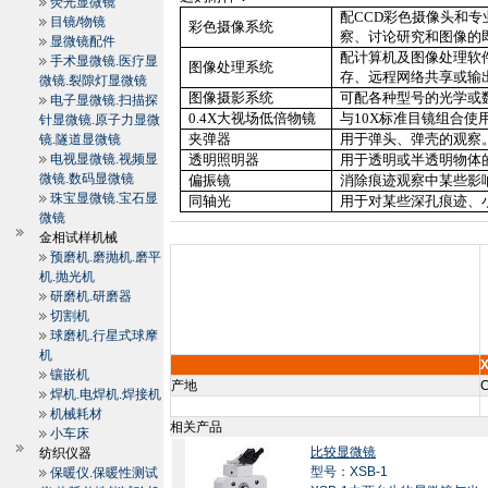
荧光显微镜
配
CCD
彩色摄像头和专
目镜/物镜
彩色摄像系统
察、讨论研究和图像的
显微镜配件
配计算机及图像处理软
手术显微镜.医疗显
图像处理系统
存、远程网络共享或输
微镜.裂隙灯显微镜
图像摄影系统
可配各种型号的光学或
电子显微镜.扫描探
0.4X
大视场低倍物镜
与
10X
标准目镜组合使
针显微镜.原子力显微
夹弹器
用于弹头、弹壳的观察
镜.隧道显微镜
电视显微镜.视频显
透明照明器
用于透明或半透明物体
微镜.数码显微镜
偏振镜
消除痕迹观察中某些影
珠宝显微镜.宝石显
同轴光
用于对某些深孔痕迹、
微镜
金相试样机械
预磨机.磨抛机.磨平
机.抛光机
研磨机.研磨器
切割机
球磨机.行星式球摩
机
X
镶嵌机
产地
C
焊机.电焊机.焊接机
机械耗材
相关产品
小车床
比较显微镜
纺织仪器
型号：XSB-1
保暖仪.保暖性测试