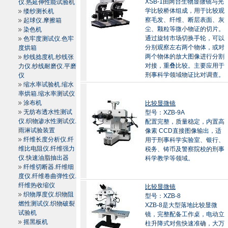
XSB-1由两台生物显微镜与光
仪.热延伸性能试验机
学比较桥体组成，用于比较观
缕纱测长机
察毛发、纤维、断层表面、灰
起球仪.摩擦箱
尘、颗粒等微小物证的切片。
染色机
通过旋转市场切换手轮，可以
色牢度测试仪.色牢
分别观察左右两个物体，或对
度烘箱
两个物体的放大图像进行分割
纱线捻度机.纱线张
对接，重叠比较。主要应用于
力仪.纱线耐磨仪.平磨
刑事科学领域物证比对调查。
仪
缩水率试验机.缩水
率烘箱.缩水率测试仪
涂布机
比较显微镜
无纺布透水性测试
型号：XZB-9A
仪.织物渗水性测试仪.
配置完整，质量稳定，内置高
雨淋试验装置
像素 CCD直接图像输出，适
纤维长度分析仪.纤
用于刑事科学实验室、银行、
维比电阻仪.纤维强力
税务、铸币及警察院校的刑事
仪.快速油脂抽出器
科学教学等领域。
纤维切断器.纤维细
度仪.纤维卷曲弹性仪.
纤维热收缩仪
比较显微镜
织物厚度仪.织物阻
型号：XZB-8
燃性测试仪.织物破裂
XZB-8是大型落地比较显微
试验机
镜，完整配备工作桌，电动立
摇黑板机
柱升降式对焦快速准确，大万