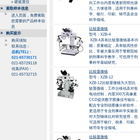
硬挺度仪
向工作台内置有透射照明光源
索取样本信息
孔，方便使用，适用于刑事科
学、银行、印刷、铸币及农业
进入页面，免费索取
科学领域。
您需要的产品样本信
息
比较显微镜
购买提示
型号：XZB-4
XZB-4具有比较显微镜基本功
购买须知
能，质量稳定，具有较高性价
联系信息：
比，常被大量应用于警察院校
总机(TEL)：
的刑事科学教学，可也用于刑
021-65730171
事科学基础研究。
021-65729118
传真(FAX)：
比较显微镜
021-65732715
型号：XZB-12
XZB-12比较显微镜为大型比
较显微镜，工作台移动及对焦
电动控制，内置300万高像素
CCD提供数字图像信号输出，
配合专业刑侦图像分析软件，
更适用于专业刑事科学实验室
对大型物体比对研究使用，也
可适用于银行、税务、印刷、
铸币等专业领域。
比较显微镜