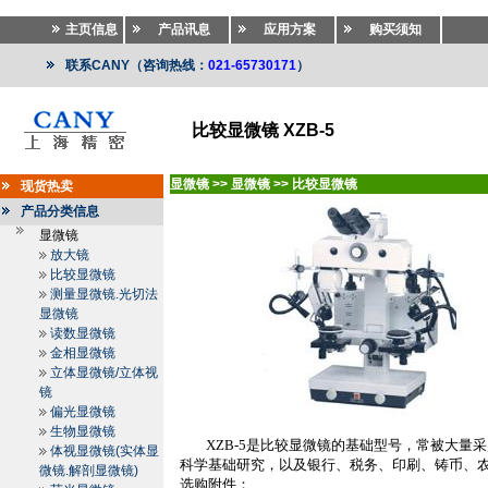
主页信息
产品讯息
应用方案
购买须知
联系CANY（咨询热线：
021-65730171
）
比较显微镜 XZB-5
显微镜
>>
显微镜
>>
比较显微镜
现货热卖
产品分类信息
显微镜
放大镜
比较显微镜
测量显微镜.光切法
显微镜
读数显微镜
金相显微镜
立体显微镜/立体视
镜
偏光显微镜
生物显微镜
XZB-5
是比较显微镜的基础型号，常被大量采
体视显微镜(实体显
科学基础研究，以及银行、税务、印刷、铸币、
微镜.解剖显微镜)
选购附件：