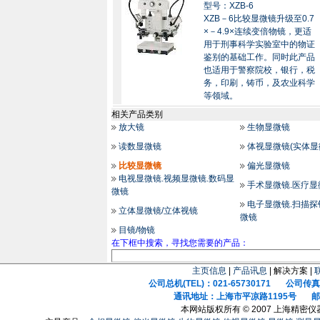
型号：XZB-6
XZB－6比较显微镜升级至0.7
×－4.9×连续变倍物镜，更适
用于刑事科学实验室中的物证
鉴别的基础工作。同时此产品
也适用于警察院校，银行，税
务，印刷，铸币，及农业科学
等领域。
相关产品类别
放大镜
生物显微镜
读数显微镜
体视显微镜(实体显
比较显微镜
偏光显微镜
电视显微镜.视频显微镜.数码显
手术显微镜.医疗显
微镜
电子显微镜.扫描探
立体显微镜/立体视镜
微镜
目镜/物镜
在下框中搜索，寻找您需要的产品：
主页信息
|
产品讯息
| 解决方案 |
公司总机(TEL)：021-65730171 公司传真(F
通讯地址：上海市平凉路1195号 邮政
本网站版权所有 © 2007 上海精密