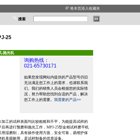
将本页添入收藏夹
搜索
-25
机.抛光机
询购热线：
021-65730171
如果您发现网站内提供的产品型号仍旧
无法满足您工作上的需求，也请联系我
们。我们的销售人员会根据您的实际情
况，努力帮助您找到合适的产品，解决
您工作上的需要。
我需要的产品>>
未加工的试样表面均比较粗糙和不平，为能提高试样的
平后再进行预磨和抛光工作，
MPJ-25
型金相试样磨平机
采用湿磨削，具有操作使用方面，安全可靠，易维护保
整机美观耐用，是试样制备的优质设备。