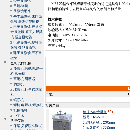
荧光显微镜
MPJ-25
型金相试样磨平机突出的特点是具有
1100r/m
目镜/物镜
择相配的转速，以提高试样制备的磨削率和质量。
显微镜配件
手术显微镜.医疗显
技术参数
微镜.裂隙灯显微镜
磨盘转速：
1100r/min
，
1550r/min
双速
电子显微镜.扫描探
砂轮规格：
250
×
35
×
32mm
针显微镜.原子力显微
电动机：
370W 380V 50Hz
镜.隧道显微镜
外形尺寸：
735
×
420
×
370mm
电视显微镜.视频显
净重：
64kg
微镜.数码显微镜
珠宝显微镜.宝石显
微镜
金相试样机械
预磨机.磨抛机.磨平
机.抛光机
研磨机.研磨器
切割机
球磨机.行星式球摩
产地
C
机
镶嵌机
焊机.电焊机.焊接机
相关产品
机械耗材
柜式多能磨抛机
小车床
型号：PW-1B
纺织仪器
1.砂纸直径：230mm
保暖仪.保暖性测试
2.抛盘直径：220mm