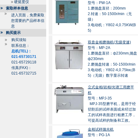
硬挺度仪
型号：PW-1A
索取样本信息
1.磨抛盘直径：200mm
2.转速：50-1500r/min（无
进入页面，免费索取
级）
您需要的产品样本信
3.电动机：Y802-4,0.75KW(B
息
5)
购买提示
购买须知
双盘金相磨抛机(无级变速)
联系信息：
型号：MP-2A
总机(TEL)：
1.磨抛盘直径：ф230mm,抛盘
021-65730171
ф230mm
021-65729118
2.磨抛盘转速：50-1500r/min
传真(FAX)：
3.电动机：Y802-4,0.75kw,(B
021-65732715
5)（无级）数字显示转速
立式金相/岩相/光谱三用磨平
机
型号：MPJ-35
MPJ-35型磨平机，是用于经
切割后的试样表面或未经过加
工的试样表面进行粗磨工序，
可提高试样的制备和工效。
金相试样抛光机
型号：PG-1A