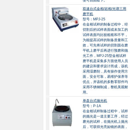
便可自由取下。
双速台式金相/岩相/光谱三用
磨平机
型号：MPJ-25
在金相试样的制备过程中，经
切割后的试样表面或未加工的
试样表面均比较粗糙和不平，
为能提高试样的制备质量和工
效，可先将试样的切割面在磨
平机上磨平后再进行预磨和抛
光工作，MPJ-25型金相试样
磨平机是采集多方面使用人员
的建议和要求设计而成，该机
采用湿磨削，具有操作使用方
面，安全可靠，易维护保养等
优点，并该机的多数零部件均
采用不锈钢制成，整机美观耐
用。
单盘台式抛光机
型号：P-1A
在金相试样制备过程中，试样
的抛光是一道主要工序，经过
磨光的试样，在抛光机上抛光
后，可获得光亮如镜的表面，