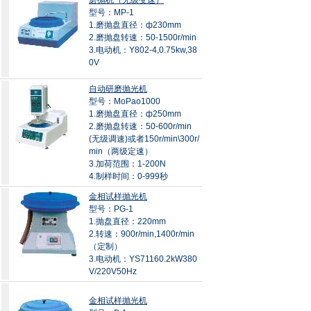
磨抛机（无级变速）
型号：MP-1
1.磨抛盘直径：ф230mm
2.磨抛盘转速：50-1500r/min
3.电动机：Y802-4,0.75kw,38
0V
自动研磨抛光机
型号：MoPao1000
1.磨抛盘直径：ф250mm
2.磨抛盘转速：50-600r/min
(无级调速)或者150r/min\300r/
min（两级定速）
3.加荷范围：1-200N
4.制样时间：0-999秒
金相试样抛光机
型号：PG-1
1.抛盘直径：220mm
2.转速：900r/min,1400r/min
（定制）
3.电动机：YS71160.2kW380
V/220V50Hz
金相试样抛光机