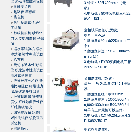
仪.热延伸性能试验机
3.转速：50/1400r/min（无
缕纱测长机
级）
起球仪.摩擦箱
4.电动机：80变频电机三相22
染色机
0V0～50Hz
色牢度测试仪.色牢
度烘箱
金相试样磨抛机(无级)
纱线捻度机.纱线张
型号：MP-1A
力仪.纱线耐磨仪.平磨
1.磨抛盘直径：ф220mm（二
仪
个）
缩水率试验机.缩水
2.磨抛盘转速：50～1000v/mi
率烘箱.缩水率测试仪
n（无级）
涂布机
3.电动机：BY80变频电机三相
无纺布透水性测试
220V0～50Hz
仪.织物渗水性测试仪.
雨淋试验装置
金相磨抛机（双速）
纤维长度分析仪.纤
型号：PA-2(单盘)带PD-1推移
维比电阻仪.纤维强力
器
仪.快速油脂抽出器
1.磨抛盘直径：ф200mm
纤维切断器.纤维细
2.磨抛盘转速：1000/500r/mi
度仪.纤维卷曲弹性仪.
n,800/400r/mon,500/250r/mi
纤维热收缩仪
n(具有三种规格可以选择)
织物厚度仪.织物阻
3.电动机：0.37/0.25kw,三相3
燃性测试仪.织物破裂
PH380V,50HZ
试验机
摇黑板机
柜式多能磨抛机