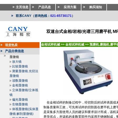
主页信息
产品讯息
应用方案
购买须知
联系CANY（咨询热线：
021-65730171
）
双速台式金相/岩相/光谱三用磨平机 MPJ
金相试样机械
>>
金相试样机械
>>
预磨机.磨抛机.磨平
现货热卖
产品分类信息
显微镜
放大镜
比较显微镜
测量显微镜.光切法
显微镜
读数显微镜
金相显微镜
立体显微镜/立体视
镜
偏光显微镜
在金相试样的制备过程中，经切割后的试样表面或
生物显微镜
制备质量和工效，可先将试样的切割面在磨平机上磨
体视显微镜(实体显
是采集多方面使用人员的建议和要求设计而成，该机
微镜.解剖显微镜)
养等优点，并该机的多数零部件均采用不锈钢制成，