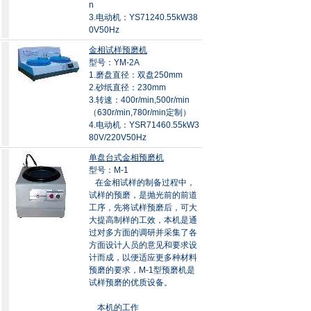
n
3.电动机：YS71240.55kW38
0V50Hz
金相试样预磨机
型号：YM-2A
1.磨盘直径：双盘250mm
2.砂纸直径：230mm
3.转速：400r/min,500r/min
（630r/min,780r/min定制）
4.电动机：YSR71460.55kW3
80V/220V50Hz
单盘台式金相预磨机
型号：M-1
在金相试样的制备过程中，
试样的预磨，是抛光前的前道
工序，先将试样预磨后，可大
大提高制样的工效，本机是通
过对多方面的调研并采集了各
方面设计人员的意见和要求设
计而成，以便适应更多种材料
预磨的要求，M-1型预磨机是
试样预磨的优质设备。
本机的工作