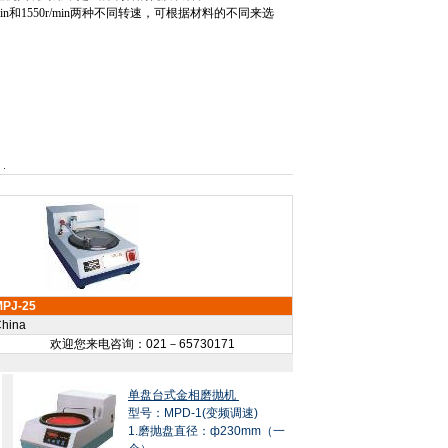
in
和
1550r/min
两种不同转速，可根据材料的不同来选
MPJ-25
hina
欢迎您来电咨询：021－65730171
单盘台式金相磨抛机
型号：MPD-1(变频调速)
1.磨抛盘直径：ф230mm（一