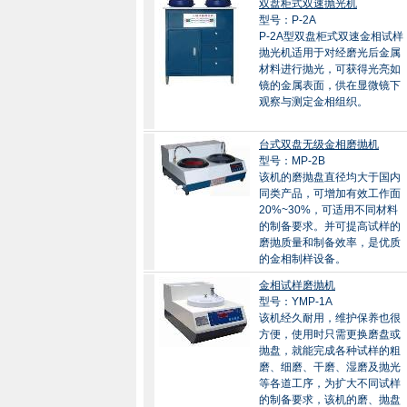
双盘柜式双速抛光机
型号：P-2A
P-2A型双盘柜式双速金相试样
抛光机适用于对经磨光后金属
材料进行抛光，可获得光亮如
镜的金属表面，供在显微镜下
观察与测定金相组织。
台式双盘无级金相磨抛机
型号：MP-2B
该机的磨抛盘直径均大于国内
同类产品，可增加有效工作面
20%~30%，可适用不同材料
的制备要求。并可提高试样的
磨抛质量和制备效率，是优质
的金相制样设备。
金相试样磨抛机
型号：YMP-1A
该机经久耐用，维护保养也很
方便，使用时只需更换磨盘或
抛盘，就能完成各种试样的粗
磨、细磨、干磨、湿磨及抛光
等各道工序，为扩大不同试样
的制备要求，该机的磨、抛盘