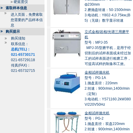
硬挺度仪
ф230mm
索取样本信息
2.磨抛盘转速：50-1500r/min
进入页面，免费索取
3.电动机：Y802-4,0.75kw,(B
您需要的产品样本信
5)（无级）数字显示转速
息
购买提示
立式金相/岩相/光谱三用磨平
机
购买须知
型号：MPJ-35
联系信息：
MPJ-35型磨平机，是用于经
总机(TEL)：
切割后的试样表面或未经过加
021-65730171
工的试样表面进行粗磨工序，
021-65729118
可提高试样的制备和工效。
传真(FAX)：
021-65732715
金相试样抛光机
型号：PG-1A
1.抛盘直径：220mm
2.转速：900r/min,1400r/min
（定制）
3.电动机：YS71160.2kW380
V/220V50Hz
金相试样抛光机
型号：PG-2
1.抛盘直径：双盘220mm
2.转速：900r/min,1400r/min