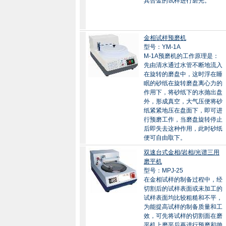
其合金的试样进行磨光。
金相试样预磨机
型号：YM-1A
M-1A预磨机的工作原理是：
先由清水通过水管不断地流入
在旋转的磨盘中，这时浮在睡
眠的砂纸在旋转磨盘离心力的
作用下，将砂纸下的水抛出盘
外，形成真空，大气压便将砂
纸紧紧地压在盘面下，即可进
行预磨工作，当磨盘旋转停止
后即失去这种作用，此时砂纸
便可自由取下。
双速台式金相/岩相/光谱三用
磨平机
型号：MPJ-25
在金相试样的制备过程中，经
切割后的试样表面或未加工的
试样表面均比较粗糙和不平，
为能提高试样的制备质量和工
效，可先将试样的切割面在磨
平机上磨平后再进行预磨和抛