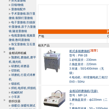
荧光显微镜
目镜/物镜
显微镜配件
手术显微镜.医疗显
微镜.裂隙灯显微镜
电子显微镜.扫描探
针显微镜.原子力显微
镜.隧道显微镜
电视显微镜.视频显
产地
C
微镜.数码显微镜
珠宝显微镜.宝石显
相关产品
微镜
柜式多能磨抛机
金相试样机械
型号：PW-1B
预磨机.磨抛机.磨平
1.砂纸直径：230mm
机.抛光机
2.抛盘直径：220mm
研磨机.研磨器
3.转速：50/1400r/min（无
切割机
级）
球磨机.行星式球摩
4.电动机：80变频电机三相22
机
0V0～50Hz
镶嵌机
焊机.电焊机.焊接机
金相试样磨抛机(无级)
机械耗材
型号：MP-1A
小车床
1.磨抛盘直径：ф220mm（二
纺织仪器
个）
保暖仪.保暖性测试
2.磨抛盘转速：50～1000v/mi