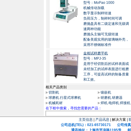
型号：MoPao 1000
机械传动加载
数字显示制样转速
负荷压力，制样时间可调
磨抛盘具有二级定速和无级调
速两种功能
磨抛头主轴可无级转速
配备美观实用的玻璃钢外壳，
采用不锈钢标准件
金相试样磨平机
型号：MPJ-35
是用于经切割后的试样表面或
未经加工的试样表面进行粗磨
工序，可提高试样的制备质量
和工效。
相关产品类别
切割机
镶嵌机
球磨机.行星式球摩机
研磨机.研磨器
机械耗材
焊机.电焊机.焊接机
在下框中搜索，寻找您需要的产品：
主页信息
|
产品讯息
| 解决方案 |
公司总机(TEL)：021-65730171 公司传真(F
通讯地址：上海市平凉路1195号 邮政