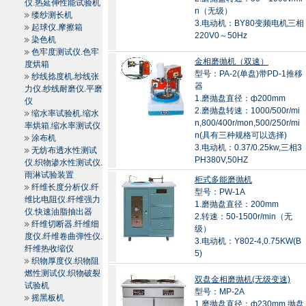
仪.热延伸性能试验机
n（无级）
缕纱测长机
3.电动机：BY80变频电机三相
起球仪.摩擦箱
220V0～50Hz
染色机
色牢度测试仪.色牢
金相磨抛机（双速）
度烘箱
型号：PA-2(单盘)带PD-1推移
纱线捻度机.纱线张
器
力仪.纱线耐磨仪.平磨
1.磨抛盘直径：ф200mm
仪
2.磨抛盘转速：1000/500r/mi
缩水率试验机.缩水
n,800/400r/mon,500/250r/mi
率烘箱.缩水率测试仪
n(具有三种规格可以选择)
涂布机
3.电动机：0.37/0.25kw,三相3
无纺布透水性测试
PH380V,50HZ
仪.织物渗水性测试仪.
雨淋试验装置
柜式多能磨抛机
纤维长度分析仪.纤
型号：PW-1A
维比电阻仪.纤维强力
1.磨抛盘直径：200mm
仪.快速油脂抽出器
2.转速：50-1500r/min（无
纤维切断器.纤维细
级）
度仪.纤维卷曲弹性仪.
3.电动机：Y802-4,0.75KW(B
纤维热收缩仪
5)
织物厚度仪.织物阻
燃性测试仪.织物破裂
双盘金相磨抛机(无级变速)
试验机
型号：MP-2A
摇黑板机
1.磨抛盘直径：ф230mm,抛盘