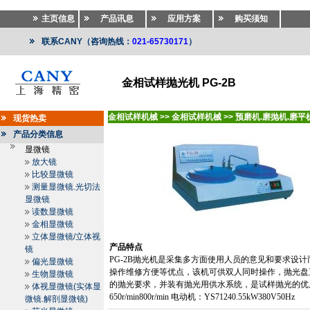
主页信息
产品讯息
应用方案
购买须知
联系CANY（咨询热线：
021-65730171
）
金相试样抛光机 PG-2B
金相试样机械
>>
金相试样机械
>>
预磨机.磨抛机.磨平
现货热卖
产品分类信息
显微镜
放大镜
比较显微镜
测量显微镜.光切法
显微镜
读数显微镜
金相显微镜
立体显微镜/立体视
产品特点
镜
PG-2B
抛光机是采集多方面使用人员的意见和要求设计
偏光显微镜
操作维修方便等优点，该机可供双人同时操作，抛光盘
生物显微镜
的抛光要求，并装有抛光用供水系统，是试样抛光的优
体视显微镜(实体显
650r/min800r/min
电动机：
YS71240.55kW380V50Hz
微镜.解剖显微镜)