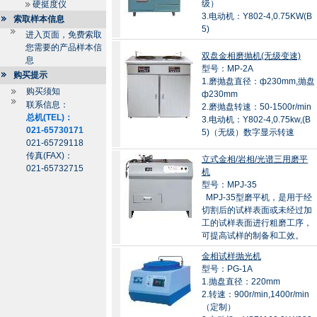
级）
硬挺度仪
3.电动机：Y802-4,0.75KW(B
索取样本信息
5)
进入页面，免费索取
您需要的产品样本信
双盘金相磨抛机(无级变速)
息
型号：MP-2A
购买提示
1.磨抛盘直径：ф230mm,抛盘
购买须知
ф230mm
联系信息：
2.磨抛盘转速：50-1500r/min
总机(TEL)：
3.电动机：Y802-4,0.75kw,(B
021-65730171
5)（无级）数字显示转速
021-65729118
传真(FAX)：
立式金相/岩相/光谱三用磨平
021-65732715
机
型号：MPJ-35
MPJ-35型磨平机，是用于经
切割后的试样表面或未经过加
工的试样表面进行粗磨工序，
可提高试样的制备和工效。
金相试样抛光机
型号：PG-1A
1.抛盘直径：220mm
2.转速：900r/min,1400r/min
（定制）