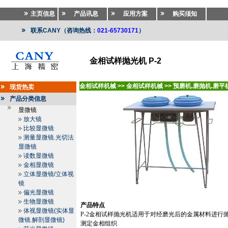
主页信息
产品讯息
应用方案
购买须知
联系CANY（咨询热线：
021-65730171
）
金相试样抛光机 P-2
金相试样机械
>>
金相试样机械
>>
预磨机.磨抛机.磨平
现货热卖
产品分类信息
显微镜
放大镜
比较显微镜
测量显微镜.光切法
显微镜
读数显微镜
金相显微镜
立体显微镜/立体视
镜
偏光显微镜
生物显微镜
产品特点
体视显微镜(实体显
P-2
金相试样抛光机适用于对经磨光后的金属材料进行
微镜.解剖显微镜)
测定金相组织