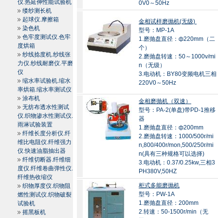
仪.热延伸性能试验机
0V0～50Hz
缕纱测长机
起球仪.摩擦箱
金相试样磨抛机(无级)
染色机
型号：MP-1A
色牢度测试仪.色牢
1.磨抛盘直径：ф220mm（二
度烘箱
个）
纱线捻度机.纱线张
2.磨抛盘转速：50～1000v/mi
力仪.纱线耐磨仪.平磨
n（无级）
仪
3.电动机：BY80变频电机三相
缩水率试验机.缩水
220V0～50Hz
率烘箱.缩水率测试仪
涂布机
金相磨抛机（双速）
无纺布透水性测试
型号：PA-2(单盘)带PD-1推移
仪.织物渗水性测试仪.
器
雨淋试验装置
1.磨抛盘直径：ф200mm
纤维长度分析仪.纤
2.磨抛盘转速：1000/500r/mi
维比电阻仪.纤维强力
n,800/400r/mon,500/250r/mi
仪.快速油脂抽出器
n(具有三种规格可以选择)
纤维切断器.纤维细
3.电动机：0.37/0.25kw,三相3
度仪.纤维卷曲弹性仪.
PH380V,50HZ
纤维热收缩仪
柜式多能磨抛机
织物厚度仪.织物阻
型号：PW-1A
燃性测试仪.织物破裂
1.磨抛盘直径：200mm
试验机
2.转速：50-1500r/min（无
摇黑板机