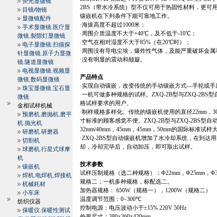
荧光显微镜
2BS
（带水冷系统）型不仅可用于热固性材料，更可
目镜/物镜
镶嵌机在下列条件下能可靠地工作。
显微镜配件
·海拔高度不超过
1000
米
；
手术显微镜.医疗显
·周围介质温度不大于
+
40
℃
，及不低于
-10
℃
；
微镜.裂隙灯显微镜
·空气在相对湿度不大于
85%
（在
20
℃
时）；
电子显微镜.扫描探
·周围没有导电尘埃，爆炸性气体，及能严重破坏金属
针显微镜.原子力显微
·没有明显的震动和颠簸。
镜.隧道显微镜
电视显微镜.视频显
产品特点
微镜.数码显微镜
·实现自动镶嵌，改变传统的手动镶嵌方式—手轮或手
珠宝显微镜.宝石显
·一机可做多种规格的试样。
ZXQ-2B
型与
ZXQ-2BS
型
微镜
格试样要求的用户。
金相试样机械
·制样规格多样化。传统的镶嵌机使用的直径
22mm
，
3
预磨机.磨抛机.磨平
寸标准的顾客感觉不便。
ZXQ-2B
型与
ZXQ-2BS
型自
机.抛光机
32mm
/
40mm
，
45mm
，
45mm
，
50mm
的国际标准试样
研磨机.研磨器
·
ZXQ-2BS
型自动镶嵌机增加了水冷却系统，在到达用
切割机
却，冷却完毕后，自动卸压，即可取出试样。
球磨机.行星式球摩
机
技术参数
镶嵌机
试样压制规格（选二种规格）：Φ
22mm
，Φ
25mm
，Φ
焊机.电焊机.焊接机
规格二；一机多种规格，标配选二。
机械耗材
加热器规格：
650W
（规格一），
1200W
（规格二）
小车床
温度调节范围：
0~
300
℃
纺织仪器
控制电源：电压波动小于±
15% 220V 50Hz
保暖仪.保暖性测试
外形尺寸：
380
×
360
×
420mm