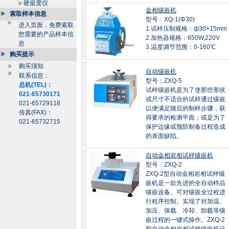
硬挺度仪
金相镶嵌机
索取样本信息
型号：XQ-1(Φ30)
进入页面，免费索取
1.试样压制规格：ф30×15mm
您需要的产品样本信
2.加热器规格：650W,220V
息
3.温度调节范围：0-160℃
购买提示
购买须知
自动镶嵌机
联系信息：
型号：ZXQ-5
总机(TEL)：
试样镶嵌机是为了使那些形状
021-65730171
或尺寸不适合的试样通过镶嵌
021-65729118
以便满足随后的制样步骤，获
传真(FAX)：
得要求的检测平面；或是为了
021-65732715
保护边缘或预防制备过程造成
的表面缺陷。
自动金相岩相试样镶嵌机
型号：ZXQ-2
ZXQ-2型自动金相岩相试样镶
嵌机是一款先进的全自动样品
镶嵌设备。可对镶嵌全过程进
行程序控制。实现了对加温、
加压、保载、冷却、卸载等镶
嵌过程的一键式操作。ZXQ-2