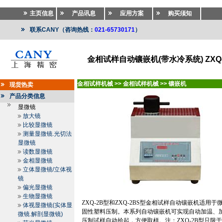
主页信息
产品讯息
应用方案
购买须知
联系CANY（咨询热线：
021-65730171
）
金相试样自动镶嵌机(带水冷系统) ZXQ-
金相试样机械
>>
金相试样机械
>>
镶嵌机
现货热卖
产品分类信息
显微镜
放大镜
比较显微镜
测量显微镜.光切法
显微镜
读数显微镜
金相显微镜
立体显微镜/立体视
镜
偏光显微镜
生物显微镜
ZXQ-2B
型和
ZXQ-2BS
型金相试样自动镶嵌机适用于
体视显微镜(实体显
固性塑料压制。本系列自动镶嵌机可实现自动加温、
微镜.解剖显微镜)
压制试样自动拾起，方便取样。注：
ZXQ-2B
型只限