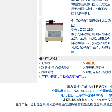
型自动金相岩相试样镶嵌机已
将镶嵌程序进行固化，尤其适
用于热固性材料，如电玉粉、
胶木粉等材料。
金相试样自动镶嵌机(带水冷系
统)
型号：ZXQ-2BS
本系列自动镶嵌机可实现自动
加温、加压、待压制成形后会
自动停机卸压，按动按钮便可
将压制试样自动拾起，方便取
样。
相关产品类别
切割机
镶嵌机
球磨机.行星式球摩机
研磨机.研磨器
机械耗材
焊机.电焊机.焊接机
在下框中搜索，寻找您需要的产品：
主页信息
|
产品讯息
| 解决方案 |
公司总机(TEL)：021-65730171 公司传真(F
通讯地址：上海市平凉路1195号 邮政
本网站版权所有 © 2007 上海精密
主导产品：
金相显微镜
偏光显微镜
生物显微镜
体视显微镜
显微镜
测量