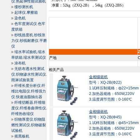
仪.热延伸性能试验机
净重：
52kg
（
ZXQ-2B
），
54kg
（
ZXQ-2BS
）
缕纱测长机
起球仪.摩擦箱
染色机
色牢度测试仪.色牢
度烘箱
纱线捻度机.纱线张
力仪.纱线耐磨仪.平磨
仪
缩水率试验机.缩水
率烘箱.缩水率测试仪
产地
C
涂布机
无纺布透水性测试
相关产品
仪.织物渗水性测试仪.
金相镶嵌机
雨淋试验装置
型号：XQ-2B(Φ22)
纤维长度分析仪.纤
1.试样压制规格：ф22×15mm
维比电阻仪.纤维强力
2.加热器规格：650W,220V
仪.快速油脂抽出器
3.温度调节范围：0-160℃
纤维切断器.纤维细
度仪.纤维卷曲弹性仪.
金相镶嵌机
纤维热收缩仪
型号：XQ-2B(Φ45)
织物厚度仪.织物阻
1.试样压制规格：ф45×15mm
燃性测试仪.织物破裂
2.加热器规格：650W,220V
试验机
3.温度调节范围：0-160℃
摇黑板机