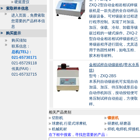
硬挺度仪
ZXQ-2型自动金相岩相试样镶
索取样本信息
嵌机是一款先进的全自动样品
进入页面，免费索取
镶嵌设备。可对镶嵌全过程进
您需要的产品样本信
行程序控制。实现了对加温、
息
加压、保载、冷却、卸载等镶
购买提示
嵌过程的一键式操作。ZXQ-2
型自动金相岩相试样镶嵌机已
购买须知
将镶嵌程序进行固化，尤其适
联系信息：
用于热固性材料，如电玉粉、
总机(TEL)：
胶木粉等材料。
021-65730171
021-65729118
金相试样自动镶嵌机(带水冷系
传真(FAX)：
统)
021-65732715
型号：ZXQ-2BS
本系列自动镶嵌机可实现自动
加温、加压、待压制成形后会
自动停机卸压，按动按钮便可
将压制试样自动拾起，方便取
样。
相关产品类别
切割机
镶嵌机
球磨机.行星式球摩机
研磨机.研磨器
机械耗材
焊机.电焊机.焊接机
在下框中搜索，寻找您需要的产品：