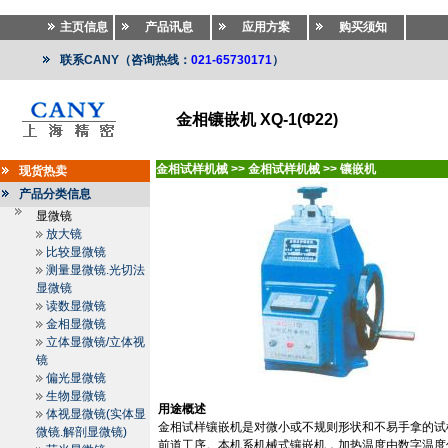
主页信息
产品讯息
应用方案
购买须知
联系CANY（咨询热线：
021-65730171
）
金相镶嵌机 XQ-1(Φ22)
金相试样机械
>>
金相试样机械
>>
镶嵌机
现货热卖
产品分类信息
显微镜
放大镜
比较显微镜
测量显微镜.光切法
显微镜
读数显微镜
金相显微镜
立体显微镜/立体视
镜
偏光显微镜
生物显微镜
用途概述
体视显微镜(实体显
金相试样镶嵌机是对微小或不规则形状和不易手拿的试
微镜.解剖显微镜)
前道工序。本机系机械式镶嵌机，加热温度由数字温度