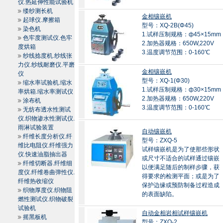
仪.热延伸性能试验机
缕纱测长机
金相镶嵌机
起球仪.摩擦箱
型号：XQ-2B(Φ45)
染色机
1.试样压制规格：ф45×15mm
色牢度测试仪.色牢
2.加热器规格：650W,220V
度烘箱
3.温度调节范围：0-160℃
纱线捻度机.纱线张
力仪.纱线耐磨仪.平磨
金相镶嵌机
仪
型号：XQ-1(Φ30)
缩水率试验机.缩水
1.试样压制规格：ф30×15mm
率烘箱.缩水率测试仪
2.加热器规格：650W,220V
涂布机
3.温度调节范围：0-160℃
无纺布透水性测试
仪.织物渗水性测试仪.
雨淋试验装置
自动镶嵌机
纤维长度分析仪.纤
型号：ZXQ-5
维比电阻仪.纤维强力
试样镶嵌机是为了使那些形状
仪.快速油脂抽出器
或尺寸不适合的试样通过镶嵌
纤维切断器.纤维细
以便满足随后的制样步骤，获
度仪.纤维卷曲弹性仪.
得要求的检测平面；或是为了
纤维热收缩仪
保护边缘或预防制备过程造成
织物厚度仪.织物阻
的表面缺陷。
燃性测试仪.织物破裂
试验机
自动金相岩相试样镶嵌机
摇黑板机
型号：ZXQ-2