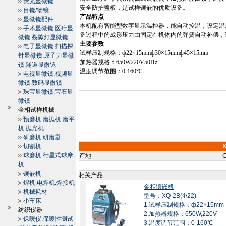
荧光显微镜
安全防护盖板，是试样镶嵌的优质设备。
目镜/物镜
产品特点
显微镜配件
本机配有智能型数字显示温控器，能自动控温，设定温
手术显微镜.医疗显
备过程中的成形压力由固定在机体内的弹簧自动补偿，
微镜.裂隙灯显微镜
主要参数
电子显微镜.扫描探
试样压制规格：ф
22
×
15mm
ф
30
×
15mm
ф
45
×
15mm
针显微镜.原子力显微
加热器规格：
650W220V50Hz
镜.隧道显微镜
温度调节范围：
0
-160
℃
电视显微镜.视频显
微镜.数码显微镜
珠宝显微镜.宝石显
微镜
金相试样机械
预磨机.磨抛机.磨平
机.抛光机
研磨机.研磨器
切割机
X
球磨机.行星式球摩
产地
C
机
镶嵌机
相关产品
焊机.电焊机.焊接机
金相镶嵌机
机械耗材
型号：XQ-2B(Φ22)
小车床
1.试样压制规格：ф22×15mm
纺织仪器
2.加热器规格：650W,220V
保暖仪.保暖性测试
3.温度调节范围：0-160℃