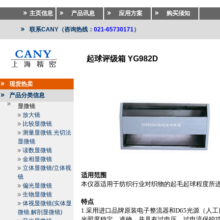
主页信息
产品讯息
应用方案
购买须知
联系CANY（咨询热线：
021-65730171
）
起球评级箱 YG982D
纺织仪器
>>
纺织仪器
>>
起球仪.摩擦箱
现货热卖
产品分类信息
显微镜
放大镜
比较显微镜
测量显微镜.光切法
显微镜
读数显微镜
金相显微镜
立体显微镜/立体视
适用范围
镜
本仪器适用于纺织行业对织物的起毛起球程度所
偏光显微镜
生物显微镜
特点
体视显微镜(实体显
1.
采用进口品牌原装电子整流器和
D65
光源（人工
微镜.解剖显微镜)
光照度稳定、准确，并具有过电压、过电流保护