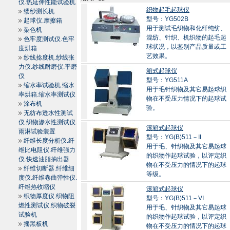
仪.热延伸性能试验机
织物起毛起球仪
缕纱测长机
型号：YG502B
起球仪.摩擦箱
用于测试毛织物和化纤纯纺、
染色机
混纺、针织、机织物的起毛起
色牢度测试仪.色牢
球状况，以鉴别产品质量或工
度烘箱
艺效果。
纱线捻度机.纱线张
力仪.纱线耐磨仪.平磨
箱式起球仪
仪
型号：YG511A
缩水率试验机.缩水
用于毛针织物及其它易起球织
率烘箱.缩水率测试仪
物在不受压力情况下的起球试
涂布机
验。
无纺布透水性测试
仪.织物渗水性测试仪.
滚箱式起球仪
雨淋试验装置
型号：YG(B)511－II
纤维长度分析仪.纤
用于毛、针织物及其它易起球
维比电阻仪.纤维强力
的织物作起球试验，以评定织
仪.快速油脂抽出器
物在不受压力的情况下的起球
纤维切断器.纤维细
等级。
度仪.纤维卷曲弹性仪.
纤维热收缩仪
滚箱式起球仪
织物厚度仪.织物阻
型号：YG(B)511－VI
燃性测试仪.织物破裂
用于毛、针织物及其它易起球
试验机
的织物作起球试验，以评定织
摇黑板机
物在不受压力的情况下的起球