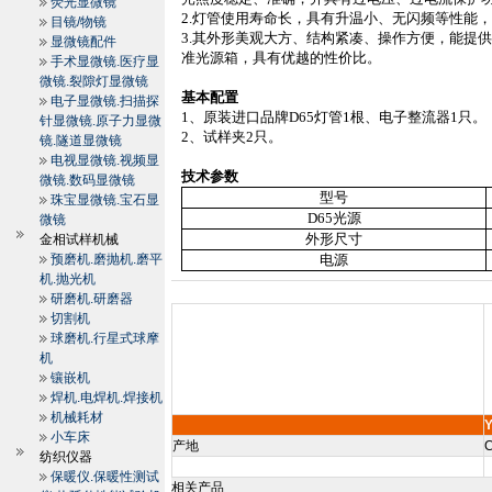
荧光显微镜
2.
灯管使用寿命长，具有升温小、无闪频等性能
目镜/物镜
3.
其外形美观大方、结构紧凑、操作方便，能提
显微镜配件
准光源箱，具有优越的性价比。
手术显微镜.医疗显
微镜.裂隙灯显微镜
基本配置
电子显微镜.扫描探
1
、原装进口品牌
D65
灯管
1
根、电子整流器
1
只。
针显微镜.原子力显微
2
、试样夹
2
只。
镜.隧道显微镜
电视显微镜.视频显
技术参数
微镜.数码显微镜
型号
珠宝显微镜.宝石显
D65
光源
微镜
外形尺寸
金相试样机械
预磨机.磨抛机.磨平
电源
机.抛光机
研磨机.研磨器
切割机
球磨机.行星式球摩
机
镶嵌机
焊机.电焊机.焊接机
机械耗材
小车床
产地
C
纺织仪器
保暖仪.保暖性测试
相关产品