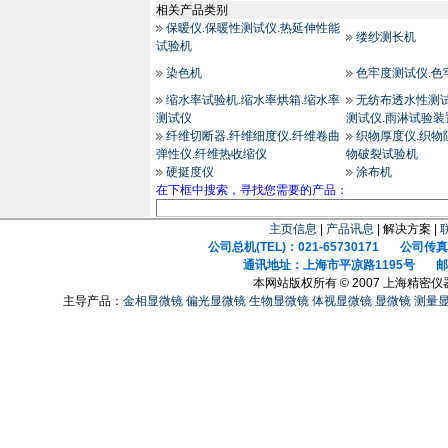
相关产品类别
保暖仪.保暖性测试仪.热延伸性能
缕纱测长机
试验机
染色机
色牢度测试仪.色
缩水率试验机.缩水率烘箱.缩水率
无纺布透水性测试
测试仪
测试仪.雨淋试验装
纤维切断器.纤维细度仪.纤维卷曲
织物厚度仪.织物
弹性仪.纤维热收缩仪
物破裂试验机
硬挺度仪
涂布机
在下框中搜索，寻找您需要的产品：
主页信息
|
产品讯息
| 解决方案 |
公司总机(TEL)：021-65730171 公司传真(F
通讯地址：上海市平凉路1195号 邮政
本网站版权所有 © 2007 上海精密
主导产品：
金相显微镜
偏光显微镜
生物显微镜
体视显微镜
显微镜
测量