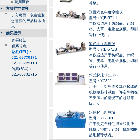
硬挺度仪
等级。
索取样本信息
预置式色牢度摩擦仪
进入页面，免费索取
型号：Y(B)571-II
您需要的产品样本信
本仪器适用于纺织品、针织
息
物、皮革、电化金属板、印刷
购买提示
等行业使用。
购买须知
染色牢度摩擦仪
联系信息：
型号：Y(B)571B
总机(TEL)：
本仪器适用于纺织品、针织
021-65730171
物、皮革、电化金属板、印刷
021-65729118
等行业使用。
传真(FAX)：
021-65732715
箱式起球仪(三箱)
型号：YG511
用于毛，针织物及其它起球的
织物做起球试验，评定织物在
不受压力的情况下的起球等
级。 q
织物起毛起球仪
型号：YG502C
用于测定各种毛织物和化纤，
纯棉，混纺，针织，机织物的
起毛起球状况。