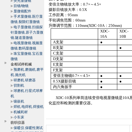
荧光显微镜
变倍主物镜放大率：
0.7×
～
4.5×
目镜/物镜
摄影目镜放大率：
0.5X
显微镜配件
工作距离：
95mm
手术显微镜.医疗显
手轮调焦范围：
60mm
微镜.裂隙灯显微镜
升降调节范围：
110mm
(XDC
-10A
：
250mm
)
电子显微镜.扫描探
XDC
-
XDC-
针显微镜.原子力显微
10A
10B
镜.隧道显微镜
A
支架
●
电视显微镜.视频显
B
支架
●
微镜.数码显微镜
C
支架
珠宝显微镜.宝石显
D
支架
微镜
金相试样机械
E
支架
预磨机.磨抛机.磨平
F
支架
机.抛光机
变倍主物镜
0.7
×～
4.5
×
●
●
研磨机.研磨器
0.5X
摄影目镜
●
●
切割机
内六角扳手
●
球磨机.行星式球摩
机
XDC-10
系列单筒连续变倍电视显微镜是
10A
镶嵌机
化监控和检测的重要仪器。
焊机.电焊机.焊接机
机械耗材
小车床
纺织仪器
保暖仪.保暖性测试