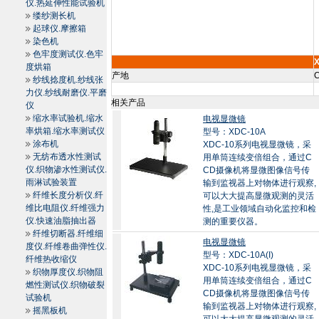
仪.热延伸性能试验机
缕纱测长机
起球仪.摩擦箱
染色机
色牢度测试仪.色牢
度烘箱
产地
C
纱线捻度机.纱线张
力仪.纱线耐磨仪.平磨
相关产品
仪
缩水率试验机.缩水
电视显微镜
率烘箱.缩水率测试仪
型号：XDC-10A
涂布机
XDC-10系列电视显微镜，采
无纺布透水性测试
用单筒连续变倍组合，通过C
仪.织物渗水性测试仪.
CD摄像机将显微图像信号传
雨淋试验装置
输到监视器上对物体进行观察,
纤维长度分析仪.纤
可以大大提高显微观测的灵活
维比电阻仪.纤维强力
性,是工业领域自动化监控和检
仪.快速油脂抽出器
测的重要仪器。
纤维切断器.纤维细
电视显微镜
度仪.纤维卷曲弹性仪.
型号：XDC-10A(I)
纤维热收缩仪
XDC-10系列电视显微镜，采
织物厚度仪.织物阻
用单筒连续变倍组合，通过C
燃性测试仪.织物破裂
CD摄像机将显微图像信号传
试验机
输到监视器上对物体进行观察,
摇黑板机