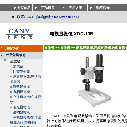
主页信息
产品讯息
应用方案
购买须知
联系CANY（咨询热线：
021-65730171
）
电视显微镜 XDC-10B
显微镜
>>
显微镜
>>
电视显微镜.视频显微镜.数码显微
现货热卖
产品分类信息
显微镜
放大镜
比较显微镜
测量显微镜.光切法
显微镜
读数显微镜
金相显微镜
立体显微镜/立体视
镜
偏光显微镜
生物显微镜
XDC-10
系列电视显微镜，采用单筒连续变倍
体视显微镜(实体显
器上对物体进行观察
,
可以大大提高显微观测的灵
微镜.解剖显微镜)
技术参数：