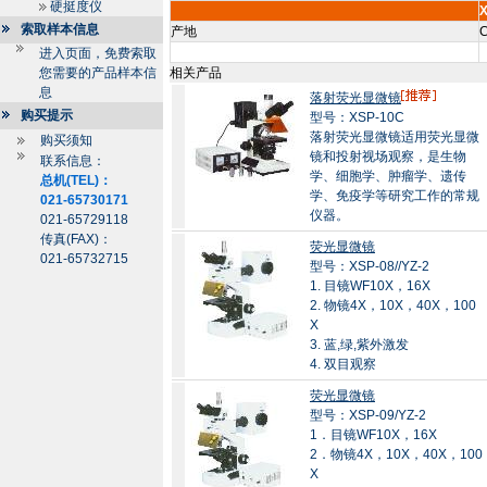
硬挺度仪
索取样本信息
产地
C
进入页面，免费索取
您需要的产品样本信
相关产品
息
落射荧光显微镜
购买提示
型号：XSP-10C
落射荧光显微镜适用荧光显微
购买须知
镜和投射视场观察，是生物
联系信息：
学、细胞学、肿瘤学、遗传
总机(TEL)：
学、免疫学等研究工作的常规
021-65730171
仪器。
021-65729118
传真(FAX)：
荧光显微镜
021-65732715
型号：XSP-08//YZ-2
1. 目镜WF10X，16X
2. 物镜4X，10X，40X，100
X
3. 蓝,绿,紫外激发
4. 双目观察
荧光显微镜
型号：XSP-09/YZ-2
1．目镜WF10X，16X
2．物镜4X，10X，40X，100
X