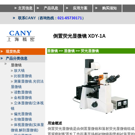
主页信息
产品讯息
应用方案
购买须知
联系CANY（咨询热线：
021-65730171
）
倒置荧光显微镜 XDY-1A
显微镜
>>
显微镜
>>
荧光显微镜
现货热卖
产品分类信息
显微镜
放大镜
比较显微镜
测量显微镜.光切法
显微镜
读数显微镜
金相显微镜
立体显微镜/立体视
镜
偏光显微镜
生物显微镜
用途概述
体视显微镜(实体显
倒置荧光显微镜是由倒置显微镜和落射荧光显微镜组成
微镜.解剖显微镜)
置观察时配置长工作距离平场相衬物镜和带相衬装置的