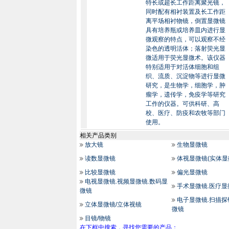
特长或超长工作距离聚光镜，
同时配有相衬装置及长工作距
离平场相衬物镜，倒置显微镜
具有培养瓶或培养皿内进行显
微观察的特点，可以观察不经
染色的透明活体；落射荧光显
微适用于荧光显微术。该仪器
特别适用于对活体细胞和组
织、流质、沉淀物等进行显微
研究，是生物学，细胞学，肿
瘤学，遗传学，免疫学等研究
工作的仪器。可供科研、高
校、医疗、防疫和农牧等部门
使用。
相关产品类别
放大镜
生物显微镜
读数显微镜
体视显微镜(实体显
比较显微镜
偏光显微镜
电视显微镜.视频显微镜.数码显
手术显微镜.医疗显
微镜
电子显微镜.扫描探
立体显微镜/立体视镜
微镜
目镜/物镜
在下框中搜索，寻找您需要的产品：