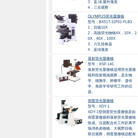
3．蓝,绿,紫外激发
4．三目观察
OLYMPUS荧光显微镜
型号：BX51T-32F01-FLB3
1．目镜10X
2．高级荧光物镜4X，10X，2
0X，40X，100X
3．六孔转换器
4．蓝绿激发
落射荧光显微镜
型号：XSP-14C
落射荧光显微镜适用荧光显微
镜和投射视场观察，是生物
学、细胞学、肿瘤学、遗传
学、免疫学等研究工作的仪
器。
倒置荧光显微镜
型号：XDY-1
XDY-1型倒置荧光显微镜是由
倒置显微镜和落射荧光显微镜
组成。仪器配合长工作距离平
场消色差物镜、大视野目镜、
双目观察，倒置显微镜还配有