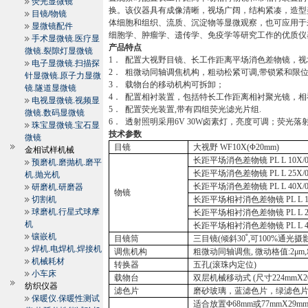
荧光显微镜
换。该仪器具有成像清晰，视场广阔，结构紧凑，造型
目镜/物镜
体细胞和组织、流质、沉淀物等显微观察，也可应用于
显微镜配件
细胞学、肿瘤学、遗传学、免疫学等研究工作的优质仪
手术显微镜.医疗显
产品特点
微镜.裂隙灯显微镜
1．
配置大视野目镜、长工作距离平场消色差物镜，视
电子显微镜.扫描探
2．
粗微动同轴调焦机构，粗动松紧可调
,
带锁紧和限
针显微镜.原子力显微
3．
载物台的移动机构可拆卸；
镜.隧道显微镜
4．
配置相衬装置，包括特长工作距离相衬聚光镜，相
电视显微镜.视频显
5．
配置荧光装置
,
带有四组荧光滤光片组
.
微镜.数码显微镜
6．
透射照明采用
6V 30W
卤素灯，亮度可调；荧光落
珠宝显微镜.宝石显
技术参数
微镜
目镜
大视野
WF10X(Φ
20mm
)
金相试样机械
长距平场消色差物镜
PL L 10X/0
预磨机.磨抛机.磨平
长距平场消色差物镜
PL L 25X/0
机.抛光机
长距平场消色差物镜
PL L 40X/0
研磨机.研磨器
物镜
切割机
长距平场相衬消色差物镜
PL L 
球磨机.行星式球摩
长距平场相衬消色差物镜
PL L 
机
长距平场相衬消色差物镜
PL L 
镶嵌机
目镜筒
三目镜
(
倾斜
30
˚
,
可
100%
通光摄
焊机.电焊机.焊接机
调焦机构
粗微动同轴调焦
,
微动格值
:2μm,
机械耗材
转换器
五孔
(
滚珠内定位
)
小车床
载物台
双层机械移动式
(
尺寸
224mmX
纺织仪器
滤色片
磨砂玻璃，蓝滤色片，绿滤色
保暖仪.保暖性测试
适合放置
Φ
68mm
或
77mmX
29m