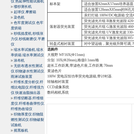
仪.热延伸性能试验机
标本架
适合放置
82mmX
57mm
培养器皿
缕纱测长机
适合放置
128mmX
85mm
的
96
孔
起球仪.摩擦箱
汞灯灯箱
100W/DC
电源箱
:
交流
染色机
荧光滤光片组
B
激发光波段
:42
色牢度测试仪.色牢
落射器荧光装置
荧光滤光片组
G
激发光波段
:46
度烘箱
荧光滤光片组
UV
激发光波
:330
纱线捻度机.纱线张
荧光滤光片组
V
激发光波段
395
力仪.纱线耐磨仪.平磨
转盘式相衬装置
对中望远镜，聚光镜升降可调
, 
仪
选购件
缩水率试验机.缩水
大视野
WF16X(Φ
11mm
)
率烘箱.缩水率测试仪
分划
10X(Φ
20mm
),
格值
0.1mm
/
格
涂布机
超长工作距离
,
带滤色片座
,
工作距离
:
70mm
无纺布透水性测试
黄滤色片
仪.织物渗水性测试仪.
100W
宽电压恒功率荧光电源箱
,
带计时器
.
雨淋试验装置
转轴相衬装置
纤维长度分析仪.纤
CCD
成像系统
维比电阻仪.纤维强力
数码相机系统
仪.快速油脂抽出器
纤维切断器.纤维细
度仪.纤维卷曲弹性仪.
纤维热收缩仪
织物厚度仪.织物阻
燃性测试仪.织物破裂
试验机
摇黑板机